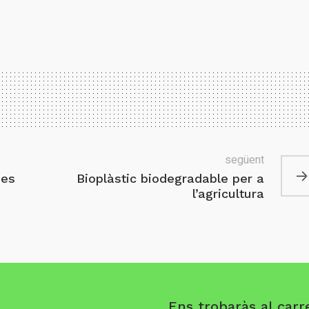
següent
pes
Bioplàstic biodegradable per a
l’agricultura
Ens trobaràs al carre