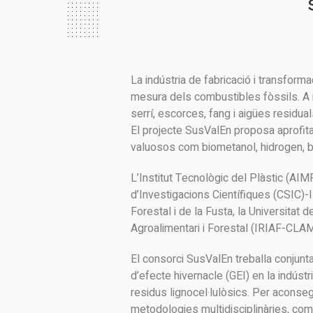
La indústria de fabricació i transform
mesura dels combustibles fòssils. A m
serrí, escorces, fang i aigües residual
El projecte SusValEn proposa aprofit
valuosos com biometanol, hidrogen, bi
L’Institut Tecnològic del Plàstic (AI
d’Investigacions Científiques (CSIC
Forestal i de la Fusta, la Universitat
Agroalimentari i Forestal (IRIAF-CLAM
El consorci SusValEn treballa conjunt
d’efecte hivernacle (GEI) en la indústr
residus lignocel·lulòsics. Per aconse
metodologies multidisciplinàries, com 