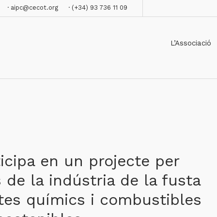
· aipc@cecot.org
· (+34) 93 736 11 09
L’Associació
icipa en un projecte per
 de la indústria de la fusta
ctes químics i combustibles