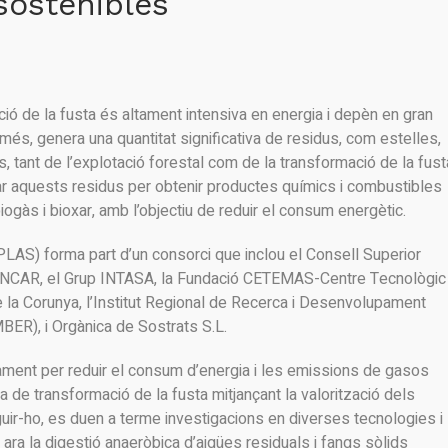
sostenibles
ació de la fusta és altament intensiva en energia i depèn en gran
és, genera una quantitat significativa de residus, com estelles,
s, tant de l’explotació forestal com de la transformació de la fust
ar aquests residus per obtenir productes químics i combustibles
ogàs i bioxar, amb l’objectiu de reduir el consum energètic.
MPLAS) forma part d’un consorci que inclou el Consell Superior
)-INCAR, el Grup INTASA, la Fundació CETEMAS-Centre Tecnològic
 de la Corunya, l’Institut Regional de Recerca i Desenvolupament
BER), i Orgànica de Sostrats S.L.
ament per reduir el consum d’energia i les emissions de gasos
ia de transformació de la fusta mitjançant la valorització dels
guir-ho, es duen a terme investigacions en diverses tecnologies i
ara la digestió anaeròbica d’aigües residuals i fangs sòlids