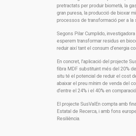
pretractats per produir biometà, la g
gran puresa, la producció de bioxar mit
processos de transformació per a la 
Segons Pilar Cumplido, investigadora
esperem transformar residus en biocom
reduir així tant el consum d’energia 
En concret, l’aplicació del projecte S
fibra MDF substituint més del 20% de
situ té el potencial de reduir el cost
abaixar el preu mínim de venda del c
d’entre el 24% i el 40% en comparació
El projecte SusValEn compta amb finan
Estatal de Recerca, i amb fons europe
Resiliència.