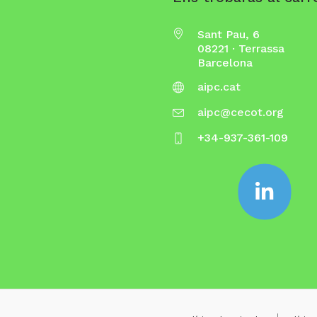
Sant Pau, 6
08221 · Terrassa
Barcelona
aipc.cat
aipc@cecot.org
+34-937-361-109