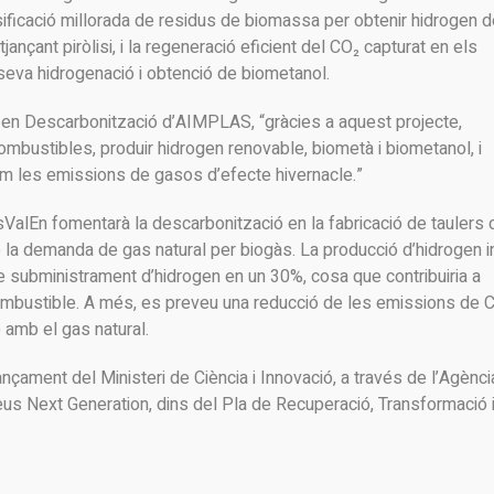
asificació millorada de residus de biomassa per obtenir hidrogen 
jançant piròlisi, i la regeneració eficient del CO₂ capturat en els
seva hidrogenació i obtenció de biometanol.
 en Descarbonització d’AIMPLAS, “gràcies a aquest projecte,
bustibles, produir hidrogen renovable, biometà i biometanol, i
com les emissions de gasos d’efecte hivernacle.”
usValEn fomentarà la descarbonització en la fabricació de taulers 
 la demanda de gas natural per biogàs. La producció d’hidrogen i
 de subministrament d’hidrogen en un 30%, cosa que contribuiria a
ombustible. A més, es preveu una reducció de les emissions de 
 amb el gas natural.
çament del Ministeri de Ciència i Innovació, a través de l’Agènci
us Next Generation, dins del Pla de Recuperació, Transformació 