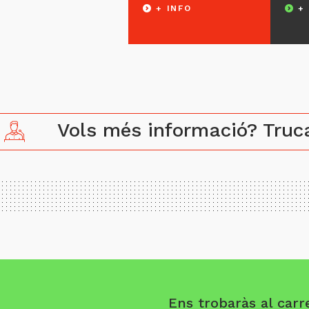
+ INFO
+
Vols més informació? Tru
Ens trobaràs al carre