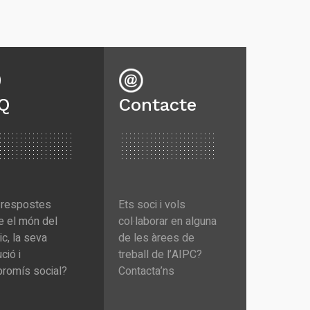
Q
Contacte
 respostes
Ets soci i vols
e el món del
col·laborar en alguna
ic, la seva
de les àrees de
ció i
treball de l’AIPC?
romís social?
Contacta’ns