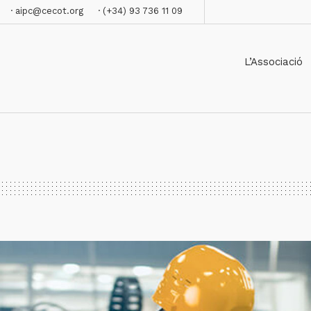
· aipc@cecot.org
· (+34) 93 736 11 09
L’Associació