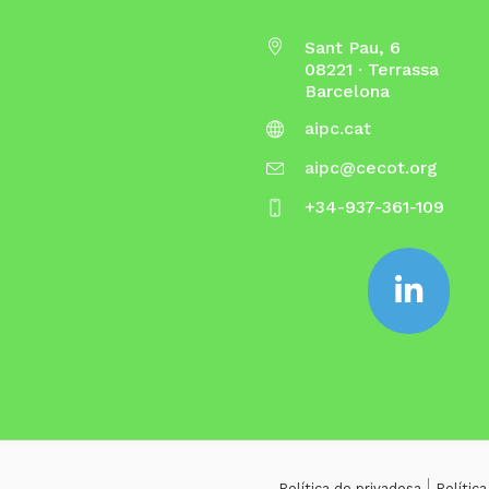
Sant Pau, 6
08221 · Terrassa
Barcelona
aipc.cat
aipc@cecot.org
+34-937-361-109
Política de privadesa
Polític