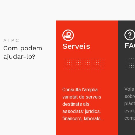
AIPC
FA
Serveis
Com podem
ajudar-lo?
Vols
Consulta l’amplia
sobr
varietat de serveis
plàst
destinats als
evolu
associats: jurídics,
comp
financers, laborals…