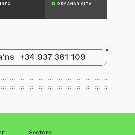
 INFO
DEMANAR CITA
ca’ns
+34 937 361 109
r:
Sectors: