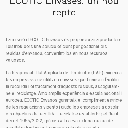
ECOTIC Envases, un nou
repte
La missió d’ECOTIC Envasos és proporcionar a productors
i distribuïdors una solució eficient per gestionar els
residus d’envasos, convertint-los en nous recursos
valuosos.
La Responsabilitat Ampliada del Productor (RAP) exigeix a
les empreses que utilitzen envasos que financin i facilitin
la recollida i el tractament d’aquests residus, assegurant-
ne el reciclatge. Amb àmplia experiència a escala nacional i
europeu, ECOTIC Envasos garanteix el compliment estricte
de les regulacions vigents i ajuda les empreses a assolir
els objectius de recollida i reciclatge establerts pel Reial
decret 1055/2022, gràcies a la seva extensa xarxa de
recollida i tractament, sempre sota els més alts