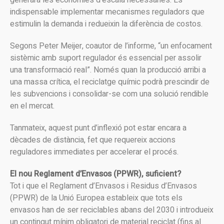
generarà les economies d’escala necessàries. És
indispensable implementar mecanismes reguladors que
estimulin la demanda i redueixin la diferència de costos.
Segons Peter Meijer, coautor de l’informe, “un enfocament
sistèmic amb suport regulador és essencial per assolir
una transformació real”. Només quan la producció arribi a
una massa crítica, el reciclatge químic podrà prescindir de
les subvencions i consolidar-se com una solució rendible
en el mercat.
Tanmateix, aquest punt d’inflexió pot estar encara a
dècades de distància, fet que requereix accions
reguladores immediates per accelerar el procés.
El nou Reglament d’Envasos (PPWR), suficient?
Tot i que el Reglament d’Envasos i Residus d’Envasos
(PPWR) de la Unió Europea estableix que tots els
envasos han de ser reciclables abans del 2030 i introdueix
un contingut mínim obligatori de material reciclat (fins al