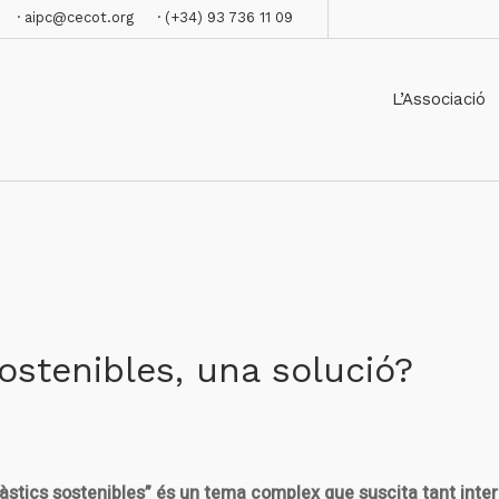
· aipc@cecot.org
· (+34) 93 736 11 09
L’Associació
sostenibles, una solució?
làstics sostenibles” és un tema complex que suscita tant inte