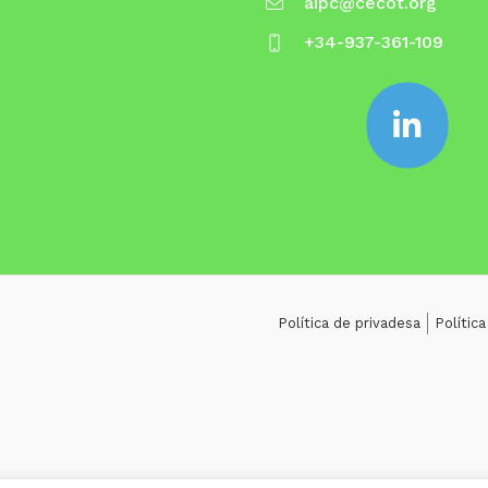
aipc@cecot.org
+34-937-361-109
Política de privadesa
Polític