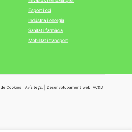
Envasos i embalatges
Esport i oci
Indústria i energia
Sanitat i farmàcia
Mobilitat i transport
a de Cookies
Avís legal
Desenvolupament web: VC&D