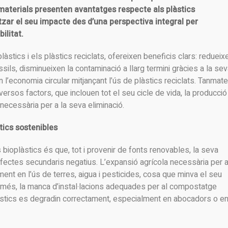
aterials presenten avantatges respecte als plàstics
zar el seu impacte des d’una perspectiva integral per
ilitat.
àstics i els plàstics reciclats, ofereixen beneficis clars: redueix
ils, disminueixen la contaminació a llarg termini gràcies a la se
 l’economia circular mitjançant l’ús de plàstics reciclats. Tanmate
rsos factors, que inclouen tot el seu cicle de vida, la producció
 necessària per a la seva eliminació.
tics sostenibles
bioplàstics és que, tot i provenir de fonts renovables, la seva
fectes secundaris negatius. L’expansió agrícola necessària per a
ent en l’ús de terres, aigua i pesticides, cosa que minva el seu
A més, la manca d’instal·lacions adequades per al compostatge
làstics es degradin correctament, especialment en abocadors o e