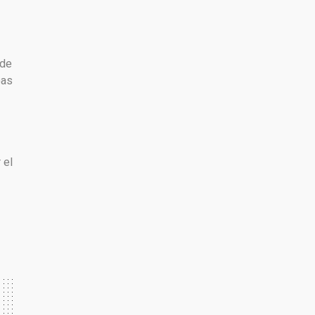
 de
pas
 el