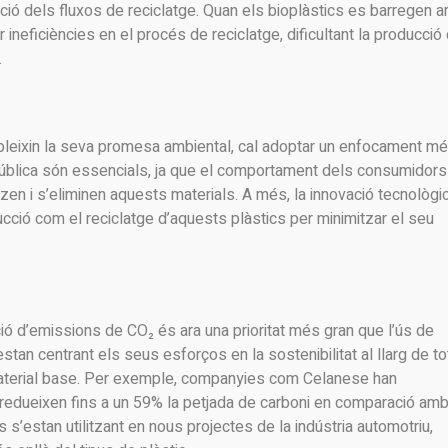
ció dels fluxos de reciclatge. Quan els bioplàstics es barregen 
ineficiències en el procés de reciclatge, dificultant la producció
.
pleixin la seva promesa ambiental, cal adoptar un enfocament m
 pública són essencials, ja que el comportament dels consumidors
itzen i s’eliminen aquests materials. A més, la innovació tecnològi
ducció com el reciclatge d’aquests plàstics per minimitzar el seu
ió d’emissions de CO₂ és ara una prioritat més gran que l’ús de
an centrant els seus esforços en la sostenibilitat al llarg de to
material base. Per exemple, companyies com Celanese han
 redueixen fins a un 59% la petjada de carboni en comparació am
 s’estan utilitzant en nous projectes de la indústria automotriu,