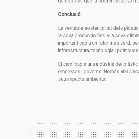
demostrant que la sostenibilitat va mé
Conclusió
La veritable sostenibilitat dels plàs
la seva producció fins a la seva elim
important cap a un futur més verd, s
infraestructura, tecnologia i polítique
El camí cap a una indústria del plàst
empreses i governs. Només així s’acon
seu impacte ambiental.