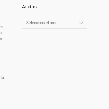
Arxius
en
va
ix,
 la
n