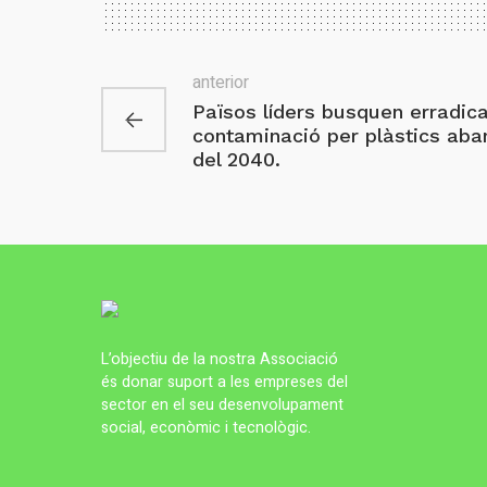
anterior
Països líders busquen erradica
contaminació per plàstics aba
del 2040.
L’objectiu de la nostra Associació
és donar suport a les empreses del
sector en el seu desenvolupament
social, econòmic i tecnològic.