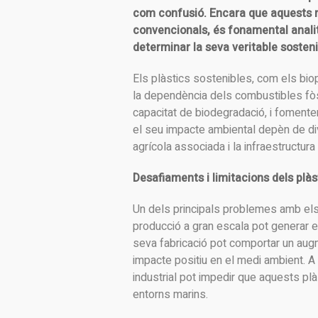
com confusió. Encara que aquests m
convencionals, és fonamental analit
determinar la seva veritable sostenib
Els plàstics sostenibles, com els biopl
la dependència dels combustibles fòss
capacitat de biodegradació, i fomenten
el seu impacte ambiental depèn de dive
agrícola associada i la infraestructura
Desafiaments i limitacions dels plàs
Un dels principals problemes amb els 
producció a gran escala pot generar e
seva fabricació pot comportar un augm
impacte positiu en el medi ambient. 
industrial pot impedir que aquests p
entorns marins.