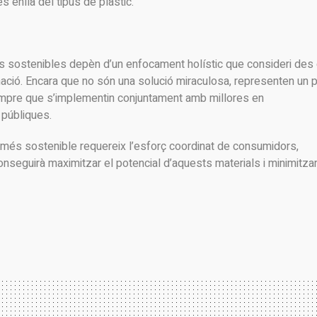
s enllà del tipus de plàstic.
tics sostenibles depèn d’un enfocament holístic que consideri des
inació. Encara que no són una solució miraculosa, representen un 
empre que s’implementin conjuntament amb millores en
s públiques.
ic més sostenible requereix l’esforç coordinat de consumidors,
seguirà maximitzar el potencial d’aquests materials i minimitzar