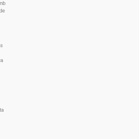
amb
 de
és
ca
ta
b