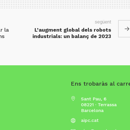
següent
r la
L’augment global dels robots
ns
industrials: un balanç de 2023
Ens trobaràs al carre
Sant Pau, 6
08221 · Terrassa
Barcelona
aipc.cat