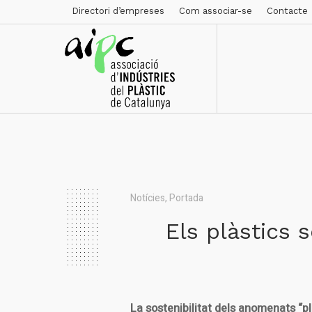
Directori d’empreses
Com associar-se
Contacte
Notícies
,
Portada
Els plàstics 
La sostenibilitat dels anomenats “p