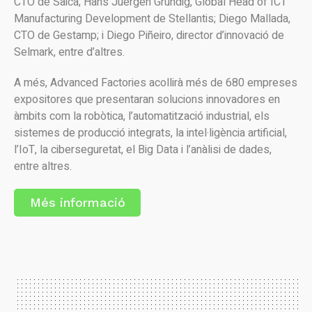
CTO de Saica; Hans Juergen Grundig, Global Head of ICT
Manufacturing Development de Stellantis; Diego Mallada,
CTO de Gestamp; i Diego Piñeiro, director d’innovació de
Selmark, entre d’altres.
A més, Advanced Factories acollirà més de 680 empreses
expositores que presentaran solucions innovadores en
àmbits com la robòtica, l’automatització industrial, els
sistemes de producció integrats, la intel·ligència artificial,
l’IoT, la ciberseguretat, el Big Data i l’anàlisi de dades,
entre altres.
Més informació