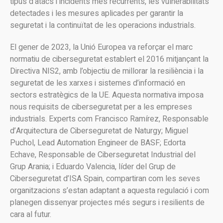
tipus d’atacs i incidents més recurrents, les vulnerabilitats
detectades i les mesures aplicades per garantir la
seguretat i la continuïtat de les operacions industrials.
El gener de 2023, la Unió Europea va reforçar el marc
normatiu de ciberseguretat establert el 2016 mitjançant la
Directiva NIS2, amb l’objectiu de millorar la resiliència i la
seguretat de les xarxes i sistemes d’informació en
sectors estratègics de la UE. Aquesta normativa imposa
nous requisits de ciberseguretat per a les empreses
industrials. Experts com Francisco Ramírez, Responsable
d’Arquitectura de Ciberseguretat de Naturgy; Miguel
Puchol, Lead Automation Engineer de BASF; Edorta
Echave, Responsable de Ciberseguretat Industrial del
Grup Arania; i Eduardo Valencia, líder del Grup de
Ciberseguretat d’ISA Spain, compartiran com les seves
organitzacions s’estan adaptant a aquesta regulació i com
planegen dissenyar projectes més segurs i resilients de
cara al futur.