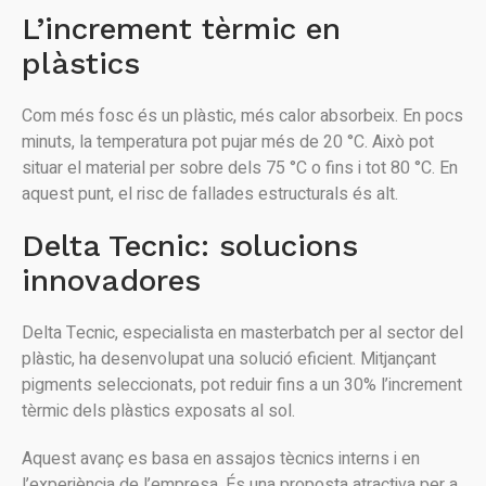
L’increment tèrmic en
plàstics
Com més fosc és un plàstic, més calor absorbeix. En pocs
minuts, la temperatura pot pujar més de 20 °C. Això pot
situar el material per sobre dels 75 °C o fins i tot 80 °C. En
aquest punt, el risc de fallades estructurals és alt.
Delta Tecnic: solucions
innovadores
Delta Tecnic, especialista en masterbatch per al sector del
plàstic, ha desenvolupat una solució eficient. Mitjançant
pigments seleccionats, pot reduir fins a un 30% l’increment
tèrmic dels plàstics exposats al sol.
Aquest avanç es basa en assajos tècnics interns i en
l’experiència de l’empresa. És una proposta atractiva per a