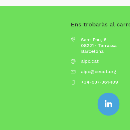
Ens trobaràs al carre
Sant Pau, 6
08221 · Terrassa
Barcelona
aipc.cat
aipc@cecot.org
+34-937-361-109