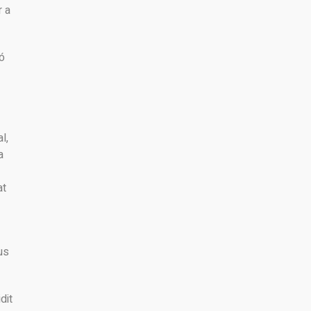
r a
ló
l,
a
at
us
dit