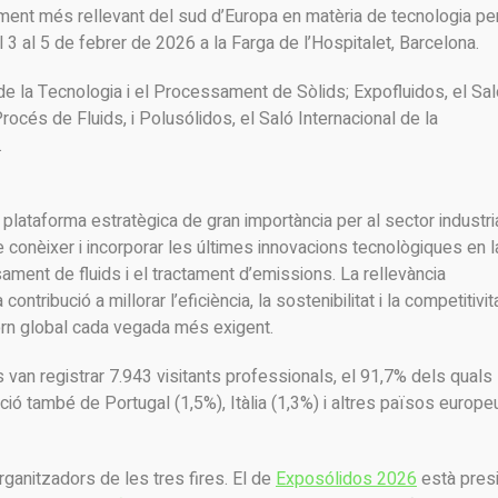
ent més rellevant del sud d’Europa en matèria de tecnologia pe
l 3 al 5 de febrer de 2026 a la Farga de l’Hospitalet, Barcelona.
de la Tecnologia i el Processament de Sòlids; Expofluidos, el Sa
rocés de Fluids, i Polusólidos, el Saló Internacional de la
.
plataforma estratègica de gran importància per al sector industria
e conèixer i incorporar les últimes innovacions tecnològiques en l
ament de fluids i el tractament d’emissions. La rellevància
ntribució a millorar l’eficiència, la sostenibilitat i la competitivit
orn global cada vegada més exigent.
es van registrar 7.943 visitants professionals, el 91,7% dels quals
ó també de Portugal (1,5%), Itàlia (1,3%) i altres països europe
rganitzadors de les tres fires. El de
Exposólidos 2026
està presi