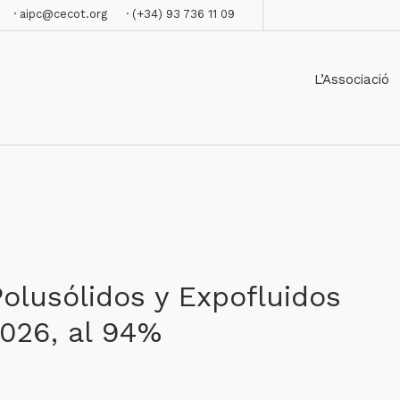
· aipc@cecot.org
· (+34) 93 736 11 09
L’Associació
Polusólidos y Expofluidos
026, al 94%