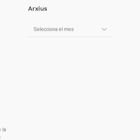
Arxius
 la
s