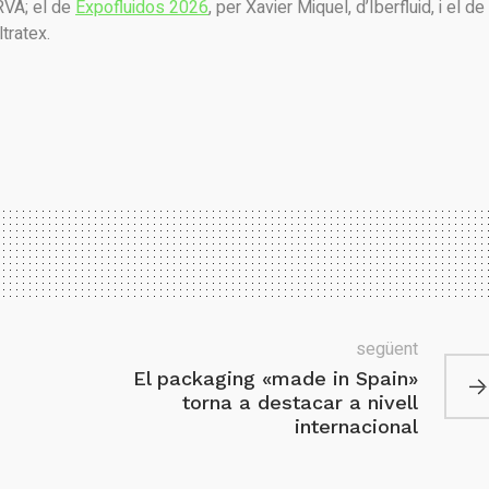
RVA; el de
Expofluidos 2026
, per Xavier Miquel, d’Iberfluid, i el de
ltratex.
següent
El packaging «made in Spain»
torna a destacar a nivell
internacional