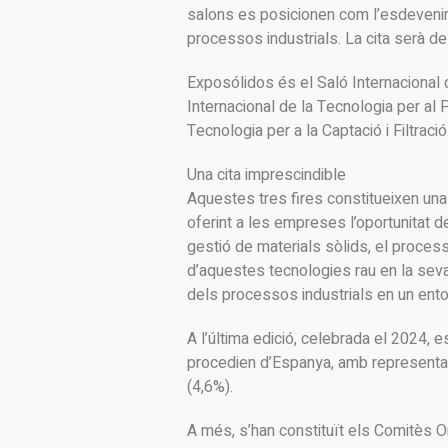
salons es posicionen com l’esdevenim
processos industrials. La cita serà de
Exposólidos és el Saló Internacional 
Internacional de la Tecnologia per al P
Tecnologia per a la Captació i Filtració
Una cita imprescindible
Aquestes tres fires constitueixen una 
oferint a les empreses l’oportunitat d
gestió de materials sòlids, el process
d’aquestes tecnologies rau en la seva co
dels processos industrials en un ent
A l’última edició, celebrada el 2024, 
procedien d’Espanya, amb representaci
(4,6%).
A més, s’han constituït els Comitès O