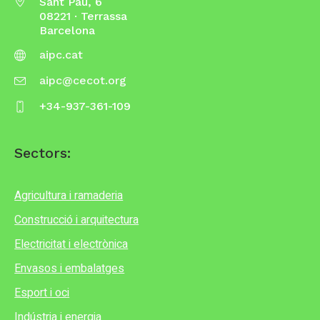
Sant Pau, 6
08221 · Terrassa
Barcelona
aipc.cat
aipc@cecot.org
+34-937-361-109
Sectors:
Agricultura i ramaderia
Construcció i arquitectura
Electricitat i electrònica
Envasos i embalatges
Esport i oci
Indústria i energia