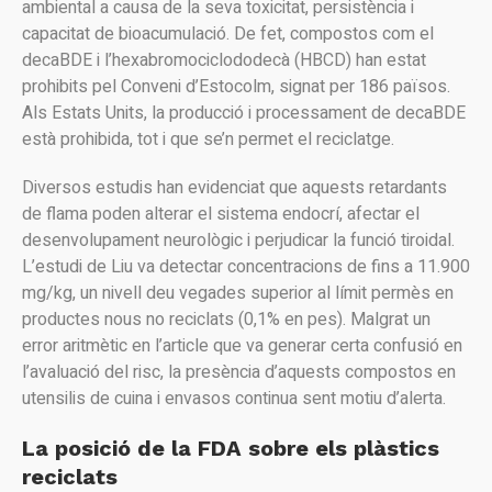
ambiental a causa de la seva toxicitat, persistència i
capacitat de bioacumulació. De fet, compostos com el
decaBDE i l’hexabromociclododecà (HBCD) han estat
prohibits pel Conveni d’Estocolm, signat per 186 països.
Als Estats Units, la producció i processament de decaBDE
està prohibida, tot i que se’n permet el reciclatge.
Diversos estudis han evidenciat que aquests retardants
de flama poden alterar el sistema endocrí, afectar el
desenvolupament neurològic i perjudicar la funció tiroidal.
L’estudi de Liu va detectar concentracions de fins a 11.900
mg/kg, un nivell deu vegades superior al límit permès en
productes nous no reciclats (0,1% en pes). Malgrat un
error aritmètic en l’article que va generar certa confusió en
l’avaluació del risc, la presència d’aquests compostos en
utensilis de cuina i envasos continua sent motiu d’alerta.
La posició de la FDA sobre els plàstics
reciclats