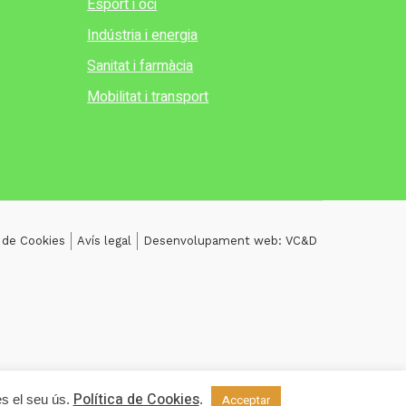
Esport i oci
Indústria i energia
Sanitat i farmàcia
Mobilitat i transport
a de Cookies
Avís legal
Desenvolupament web: VC&D
Política de Cookies
es el seu ús.
.
Acceptar