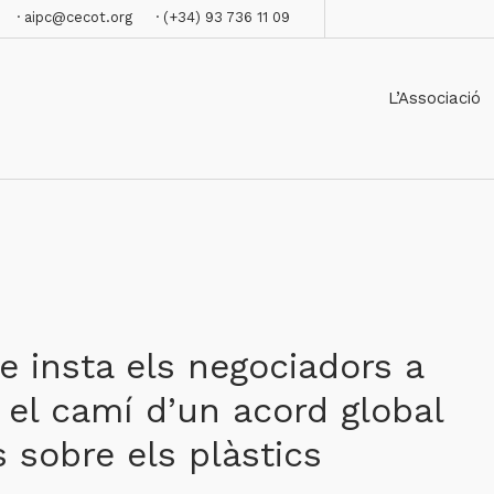
· aipc@cecot.org
· (+34) 93 736 11 09
L’Associació
e insta els negociadors a
 el camí d’un acord global
 sobre els plàstics