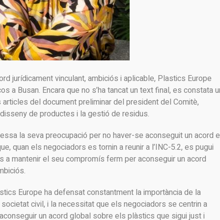
rd jurídicament vinculant, ambiciós i aplicable, Plastics Europe
s a Busan. Encara que no s’ha tancat un text final, es constata 
 articles del document preliminar del president del Comitè,
 disseny de productes i la gestió de residus.
ressa la seva preocupació per no haver-se aconseguit un acord 
ue, quan els negociadors es tornin a reunir a l’INC-5.2, es pugui
arts a mantenir el seu compromís ferm per aconseguir un acord
mbiciós.
lastics Europe ha defensat constantment la importància de la
 societat civil, i la necessitat que els negociadors se centrin a
aconseguir un acord global sobre els plàstics que sigui just i