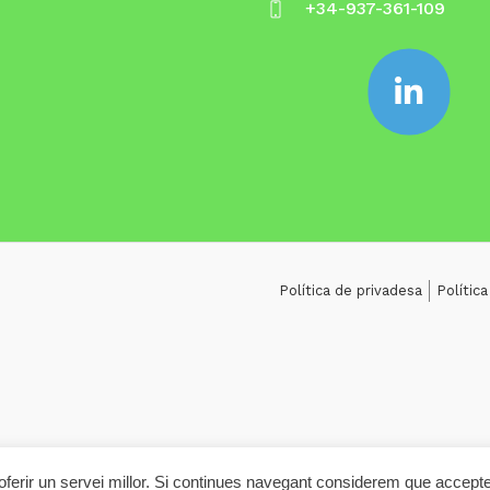
+34-937-361-109
Política de privadesa
Polític
r oferir un servei millor. Si continues navegant considerem que accept