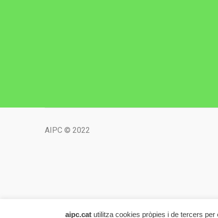
AIPC © 2022
aipc.cat
utilitza cookies pròpies i de tercers pe