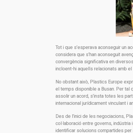
Tot i que s’esperava aconseguir un aco
considera que s’han aconseguit avenço
convergència significativa en diversos
incloent-hi aquells relacionats amb el
No obstant això, Plastics Europe exp
el temps disponible a Busan. Per tal q
assolir un acord, s’insta totes les p
internacional jurídicament vinculant i a
Des de l’inici de les negociacions, P
col·laboració entre governs, indústria i
identificar solucions compartides per 