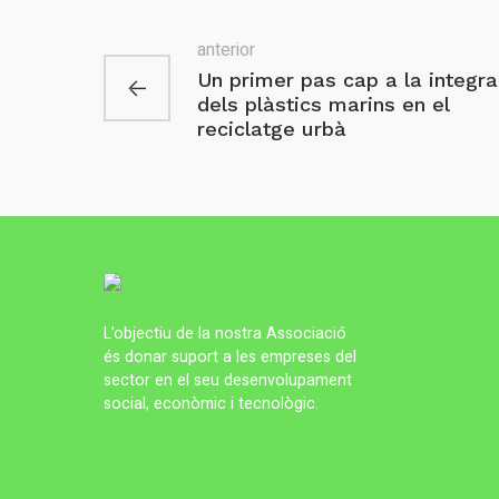
anterior
Un primer pas cap a la integra
dels plàstics marins en el
reciclatge urbà
L’objectiu de la nostra Associació
és donar suport a les empreses del
sector en el seu desenvolupament
social, econòmic i tecnològic.