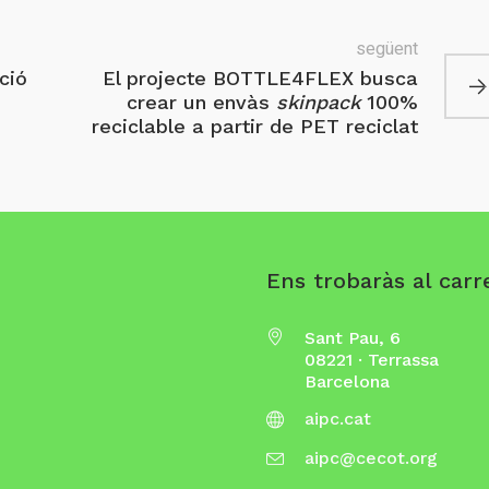
següent
ció
El projecte BOTTLE4FLEX busca
crear un envàs
skinpack
100%
reciclable a partir de PET reciclat
Ens trobaràs al carre
Sant Pau, 6
08221 · Terrassa
Barcelona
aipc.cat
aipc@cecot.org