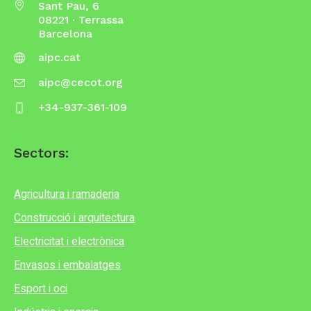
Sant Pau, 6
08221 · Terrassa
Barcelona
aipc.cat
aipc@cecot.org
+34-937-361-109
Sectors:
Agricultura i ramaderia
Construcció i arquitectura
Electricitat i electrònica
Envasos i embalatges
Esport i oci