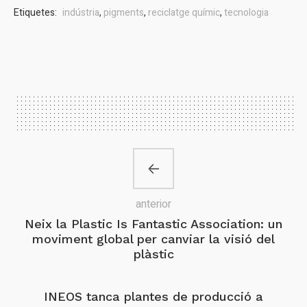
Etiquetes:
indústria
,
pigments
,
reciclatge químic
,
tecnologia
anterior
Neix la Plastic Is Fantastic Association: un
moviment global per canviar la visió del
plàstic
INEOS tanca plantes de producció a