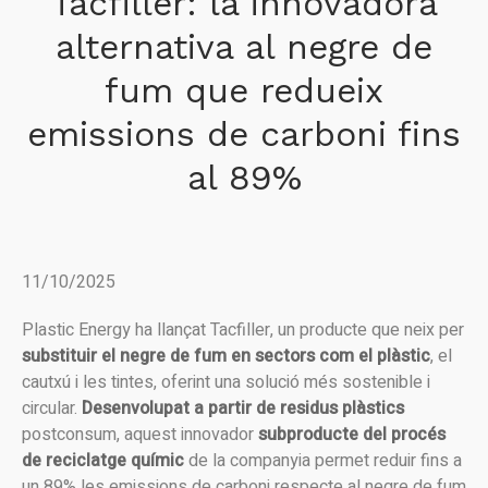
Tacfiller: la innovadora
alternativa al negre de
fum que redueix
emissions de carboni fins
al 89%
11/10/2025
Plastic Energy ha llançat Tacfiller, un producte que neix per
substituir el negre de fum en sectors com el plàstic
, el
cautxú i les tintes, oferint una solució més sostenible i
circular.
Desenvolupat a partir de residus plàstics
postconsum, aquest innovador
subproducte del procés
de reciclatge químic
de la companyia permet reduir fins a
un 89% les emissions de carboni respecte al negre de fum