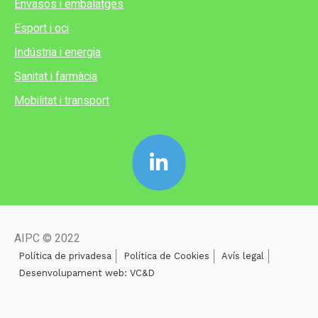
Envasos i embalatges
Esport i oci
Indústria i energia
Sanitat i farmàcia
Mobilitat i transport
AIPC © 2022
Política de privadesa
Política de Cookies
Avís legal
Desenvolupament web: VC&D