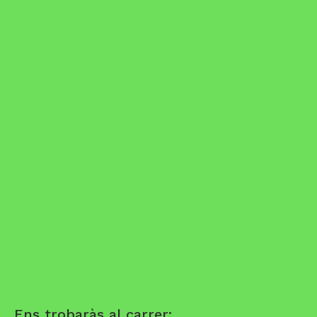
Ens trobaràs al carrer: