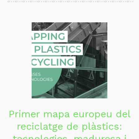
Primer mapa europeu del
reciclatge de plàstics:
tecnologies, maduresa i