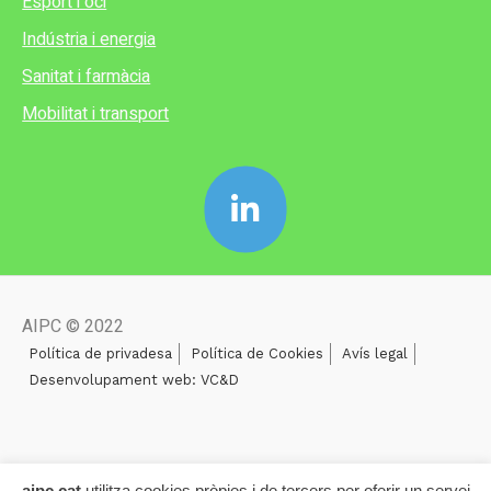
Esport i oci
Indústria i energia
Sanitat i farmàcia
Mobilitat i transport
AIPC © 2022
Política de privadesa
Política de Cookies
Avís legal
Desenvolupament web: VC&D
aipc.cat
utilitza cookies pròpies i de tercers per oferir un servei