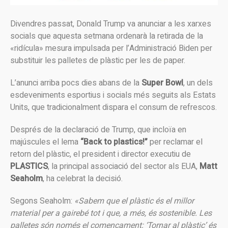
Divendres passat, Donald Trump va anunciar a les xarxes
socials que aquesta setmana ordenarà la retirada de la
«ridícula» mesura impulsada per l’Administració Biden per
substituir les palletes de plàstic per les de paper.
L’anunci arriba pocs dies abans de la
Super Bowl
, un dels
esdeveniments esportius i socials més seguits als Estats
Units, que tradicionalment dispara el consum de refrescos.
Després de la declaració de Trump, que incloïa en
majúscules el lema
“Back to plastics!”
per reclamar el
retorn del plàstic, el president i director executiu de
PLASTICS
, la principal associació del sector als EUA,
Matt
Seaholm
, ha celebrat la decisió.
Segons Seaholm:
«Sabem que el plàstic és el millor
material per a gairebé tot i que, a més, és sostenible. Les
palletes són només el començament: ‘Tornar al plàstic’ és