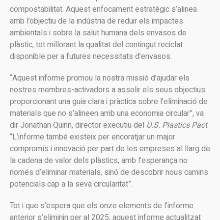
compostabilitat. Aquest enfocament estratègic s’alinea
amb l’objectiu de la indústria de reduir els impactes
ambientals i sobre la salut humana dels envasos de
plàstic, tot millorant la qualitat del contingut reciclat
disponible per a futures necessitats d’envasos.
“Aquest informe promou la nostra missió d’ajudar els
nostres membres-activadors a assolir els seus objectius
proporcionant una guia clara i pràctica sobre l’eliminació de
materials que no s’alineen amb una economia circular”, va
dir Jonathan Quinn, director executiu del
U.S. Plastics Pact
.
“L’informe també existeix per encoratjar un major
compromís i innovació per part de les empreses al llarg de
la cadena de valor dels plàstics, amb l’esperança no
només d’eliminar materials, sinó de descobrir nous camins
potencials cap a la seva circularitat”.
Tot i que s’espera que els onze elements de l’informe
anterior s’eliminin per al 2025, aquest informe actualitzat