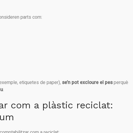
 consideren parts com:
exemple, etiquetes de paper),
se’n pot excloure el pes
perquè
iu
.
 com a plàstic reciclat:
sum
comptabilitzar com a reciclat: