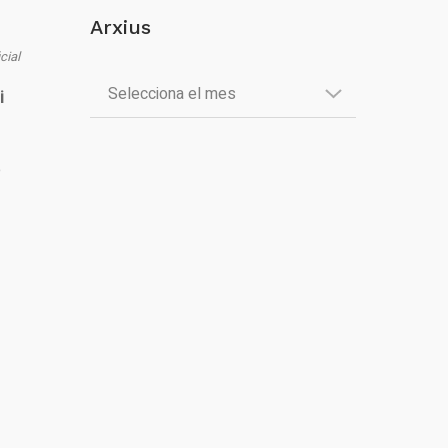
Arxius
cial
i
è