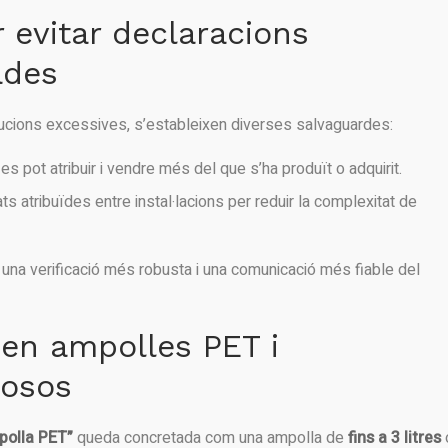
 evitar declaracions
ades
tribucions excessives, s’estableixen diverses salvaguardes:
 es pot atribuir i vendre més del que s’ha produït o adquirit.
ts atribuïdes entre instal·lacions per reduir la complexitat de
una verificació més robusta i una comunicació més fiable del
 en ampolles PET i
losos
polla PET”
queda concretada com una ampolla de
fins a 3 litres