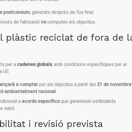
us postconsum
, generats després de l’ús final.
procés de fabricació
no
computen als objectius.
 plàstic reciclat de fora de l
nts per a
cadenes globals
, amb condicions específiques per al
a UE:
nçarà a comptar
per als objectius a partir del
21 de novembre
ió ambientalment racional
.
ndicionat a
acords específics
que garanteixin estàndards
e salut.
bilitat i revisió prevista