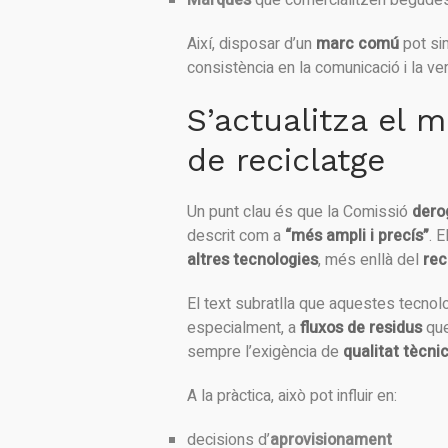
Marques
que comercialitzen begudes
Així, disposar d’un
marc comú
pot sim
consistència en la comunicació i la veri
S’actualitza el m
de reciclatge
Un punt clau és que la Comissió
dero
descrit com a
“més ampli i precís”
. 
altres tecnologies
, més enllà del
rec
El text subratlla que aquestes tecno
especialment, a
fluxos de residus
que
sempre l’exigència de
qualitat tècnic
A la pràctica, això pot influir en:
decisions d’
aprovisionament