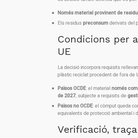
Només material provinent de resid
Els residus
preconsum
derivats del 
Condicions per al
UE
La decisió incorpora requisits relleva
plàstic reciclat procedent de fora de l
Països OCDE
: el material
només come
de 2027
, subjecte a requisits de
gest
Països no OCDE
: el còmput queda co
equivalents de protecció ambiental i d
Verificació, traça