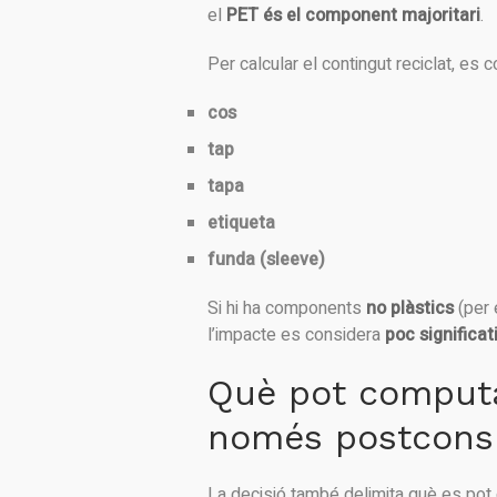
el
PET és el component majoritari
.
Per calcular el contingut reciclat, es
cos
tap
tapa
etiqueta
funda (sleeve)
Si hi ha components
no plàstics
(per 
l’impacte es considera
poc significat
Què pot computar
només postcon
La decisió també delimita què es pot 