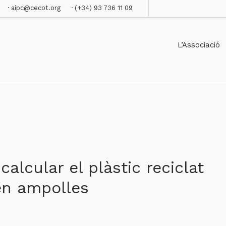
· aipc@cecot.org
· (+34) 93 736 11 09
L’Associació
alcular el plàstic reciclat
en ampolles