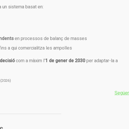
a un sistema basat en:
endents
en processos de balanç de masses
 fins a qui comercialitza les ampolles
 decisió
com a màxim l’
1 de gener de 2030
per adaptar-la a
(2026)
Següen