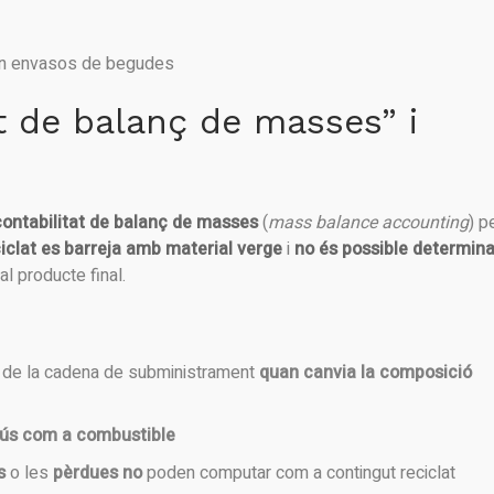
en envasos de begudes
t de balanç de masses” i
contabilitat de balanç de masses
(
mass balance accounting
) p
iclat es barreja amb material verge
i
no és possible determina
l producte final.
g de la cadena de subministrament
quan canvia la composició
l’ús com a combustible
s
o les
pèrdues
no
poden computar com a contingut reciclat