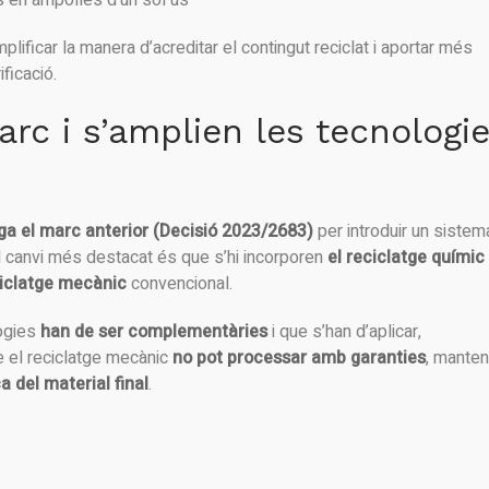
 en ampolles d’un sol ús
plificar la manera d’acreditar el contingut reciclat i aportar més
ficació.
arc i s’amplien les tecnologi
ga el marc anterior (Decisió 2023/2683)
per introduir un sistem
El canvi més destacat és que s’hi incorporen
el reciclatge químic 
iclatge mecànic
convencional.
logies
han de ser complementàries
i que s’han d’aplicar,
 el reciclatge mecànic
no pot processar amb garanties
, manten
a del material final
.