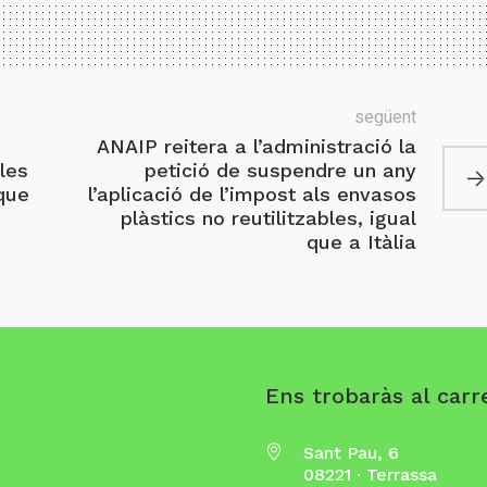
següent
ANAIP reitera a l’administració la
les
petició de suspendre un any
que
l’aplicació de l’impost als envasos
plàstics no reutilitzables, igual
que a Itàlia
Ens trobaràs al carre
Sant Pau, 6
08221 · Terrassa