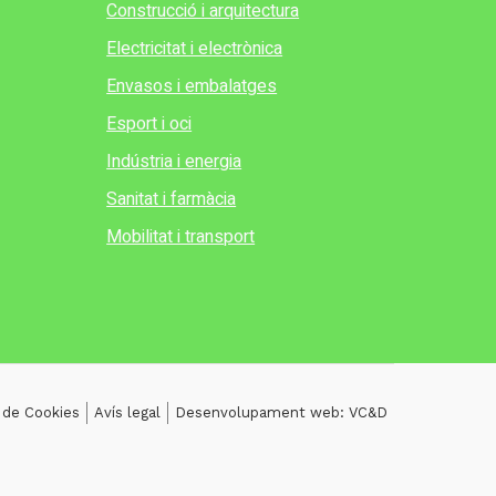
Construcció i arquitectura
Electricitat i electrònica
Envasos i embalatges
Esport i oci
Indústria i energia
Sanitat i farmàcia
Mobilitat i transport
a de Cookies
Avís legal
Desenvolupament web: VC&D