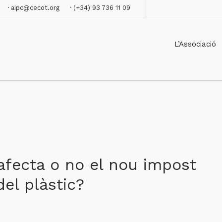
· aipc@cecot.org
· (+34) 93 736 11 09
L’Associació
’afecta o no el nou impost
del plàstic?