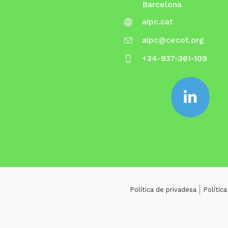
Barcelona
aipc.cat
aipc@cecot.org
+34-937-361-109
Política de privadesa
Polític