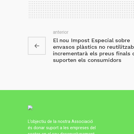
anterior
El nou Impost Especial sobre
envasos plàstics no reutilitzab
incrementarà els preus finals 
suporten els consumidors
L’objectiu de la nostra Associació
és donar suport a les empreses del