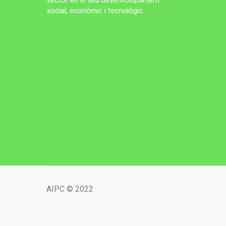
sector en el seu desenvolupament
social, econòmic i tecnològic.
AIPC © 2022