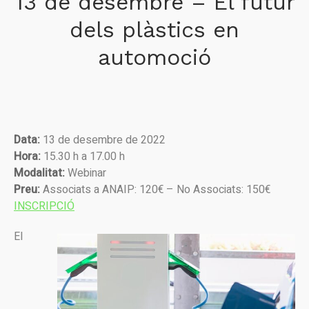
13 de desembre – El futur
dels plàstics en
automoció
Data:
13 de desembre de 2022
Hora:
15.30 h a 17.00 h
Modalitat:
Webinar
Preu:
Associats a ANAIP: 120€ – No Associats: 150€
INSCRIPCIÓ
El