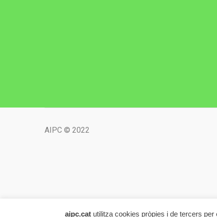
AIPC © 2022
aipc.cat
utilitza cookies pròpies i de tercers pe