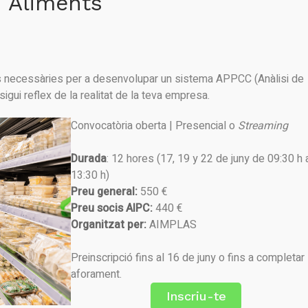
Aliments
s necessàries per a desenvolupar un sistema APPCC (Anàlisi de
sigui reflex de la realitat de la teva empresa.
Convocatòria oberta | Presencial o
Streaming
Durada
: 12 hores (17, 19 y 22 de juny de 09:30 h 
13:30 h)
Preu general:
550 €
Preu socis AIPC:
440 €
Organitzat per:
AIMPLAS
Preinscripció fins al 16 de juny o fins a completar
aforament.
Inscriu-te