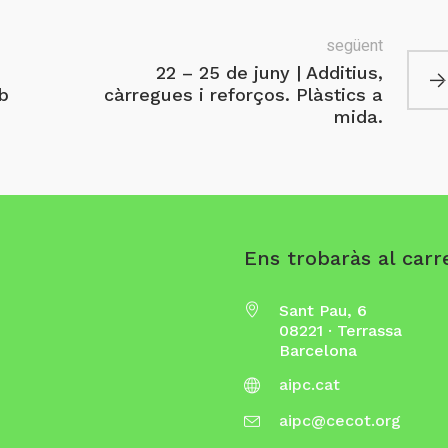
següent
22 – 25 de juny | Additius,
mb
càrregues i reforços. Plàstics a
mida.
Ens trobaràs al carre
Sant Pau, 6
08221 · Terrassa
Barcelona
aipc.cat
aipc@cecot.org