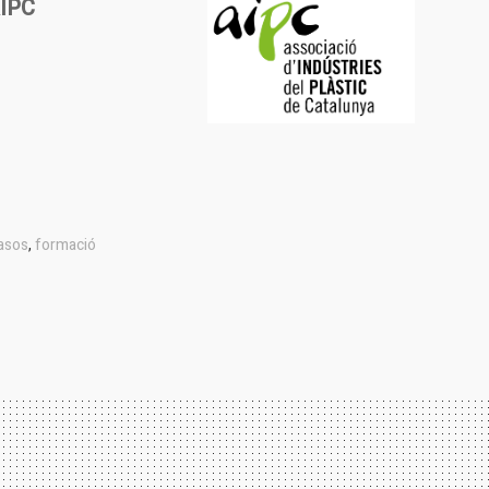
IPC
asos
,
formació