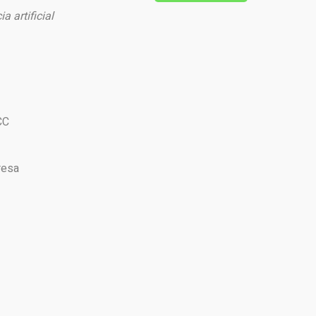
a artificial
CC
resa