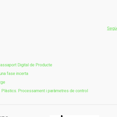
Segü
Passaport Digital de Producte
 una fase incerta
tge
s Plàstics. Processament i paràmetres de control