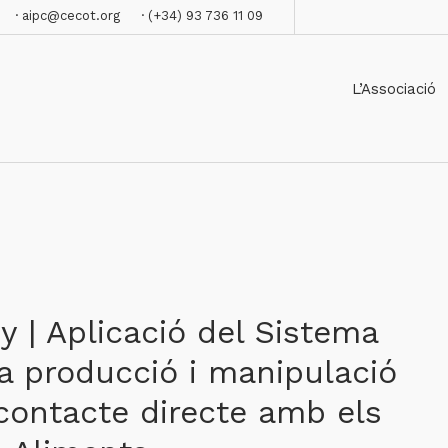
· aipc@cecot.org
· (+34) 93 736 11 09
L’Associació
y | Aplicació del Sistema
a producció i manipulació
contacte directe amb els