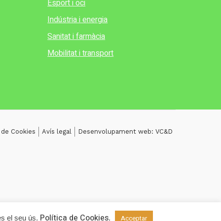
Esport i oci
Indústria i energia
Sanitat i farmàcia
Mobilitat i transport
a de Cookies
Avís legal
Desenvolupament web: VC&D
Política de Cookies
es el seu ús.
.
Acceptar