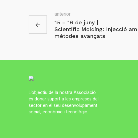
anterior
15 – 16 de juny |
Scientific Molding: Injecció a
mètodes avançats
L’objectiu de la nostra Associació
és donar suport a les empreses del
sector en el seu desenvolupament
social, econòmic i tecnològic.