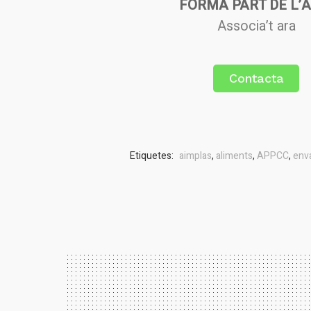
FORMA PART DE L’A
Associa’t ara
Contacta
Etiquetes:
aimplas
,
aliments
,
APPCC
,
env