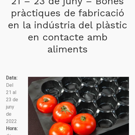
21 – 23 de juny – Bones
pràctiques de fabricació
en la indústria del plàstic
en contacte amb
aliments
Data:
Del
21 al
23 de
juny
de
2022
Hora: