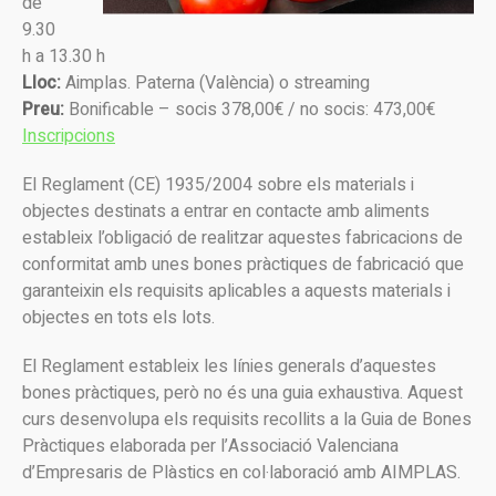
de
9.30
h a 13.30 h
Lloc:
Aimplas. Paterna (València) o streaming
Preu:
Bonificable – socis 378,00€ / no socis: 473,00€
Inscripcions
El Reglament (CE) 1935/2004 sobre els materials i
objectes destinats a entrar en contacte amb aliments
estableix l’obligació de realitzar aquestes fabricacions de
conformitat amb unes bones pràctiques de fabricació que
garanteixin els requisits aplicables a aquests materials i
objectes en tots els lots.
El Reglament estableix les línies generals d’aquestes
bones pràctiques, però no és una guia exhaustiva. Aquest
curs desenvolupa els requisits recollits a la Guia de Bones
Pràctiques elaborada per l’Associació Valenciana
d’Empresaris de Plàstics en col·laboració amb AIMPLAS.