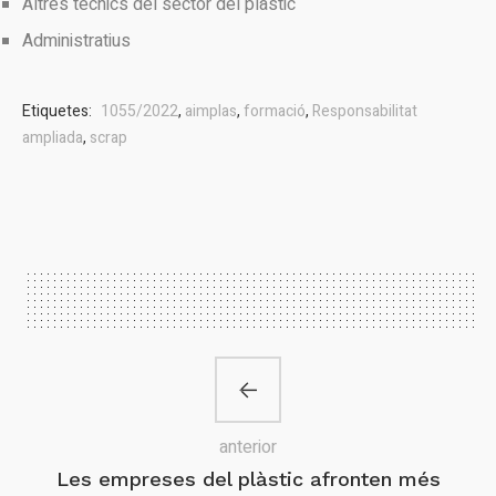
Altres tècnics del sector del plàstic
Administratius
Etiquetes:
1055/2022
,
aimplas
,
formació
,
Responsabilitat
ampliada
,
scrap
anterior
Les empreses del plàstic afronten més