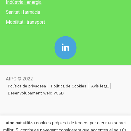
Indústria i energia
Sanitat i farmàcia
Mobilitat i transport
AIPC © 2022
Política de privadesa
Política de Cookies
Avís legal
Desenvolupament web: VC&D
aipc.cat
utilitza cookies pròpies i de tercers per oferir un servei
millor. Si continues navegant considerem que acceptes el seu ús.