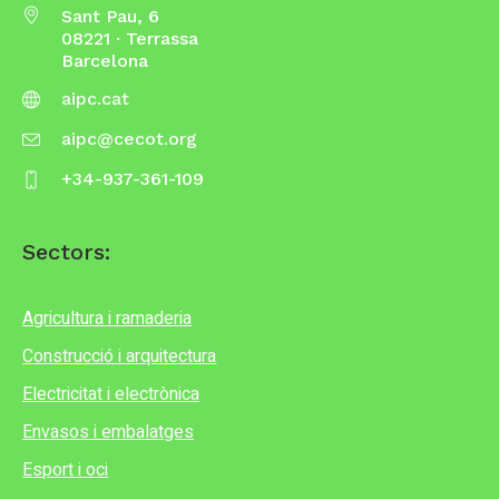
Sant Pau, 6
08221 · Terrassa
Barcelona
aipc.cat
aipc@cecot.org
+34-937-361-109
Sectors:
Agricultura i ramaderia
Construcció i arquitectura
Electricitat i electrònica
Envasos i embalatges
Esport i oci