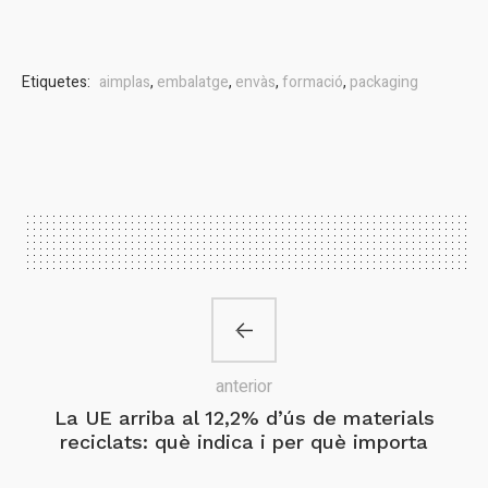
Etiquetes:
aimplas
,
embalatge
,
envàs
,
formació
,
packaging
anterior
La UE arriba al 12,2% d’ús de materials
reciclats: què indica i per què importa