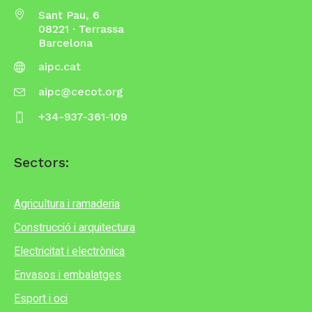
Sant Pau, 6
08221 · Terrassa
Barcelona
aipc.cat
aipc@cecot.org
+34-937-361-109
Sectors:
Agricultura i ramaderia
Construcció i arquitectura
Electricitat i electrònica
Envasos i embalatges
Esport i oci