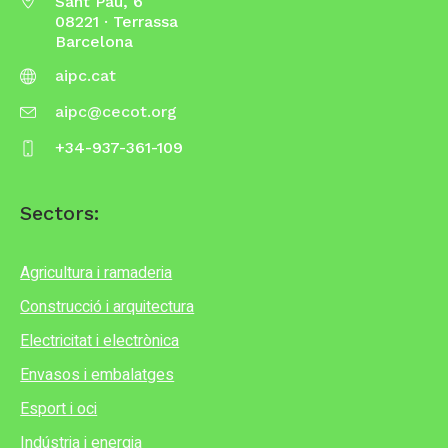
Sant Pau, 6
08221 · Terrassa
Barcelona
aipc.cat
aipc@cecot.org
+34-937-361-109
Sectors:
Agricultura i ramaderia
Construcció i arquitectura
Electricitat i electrònica
Envasos i embalatges
Esport i oci
Indústria i energia