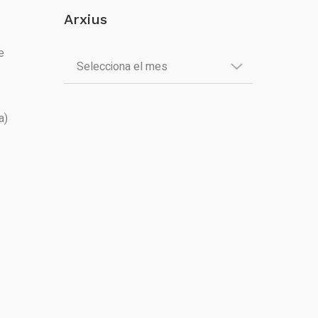
Arxius
e
a)