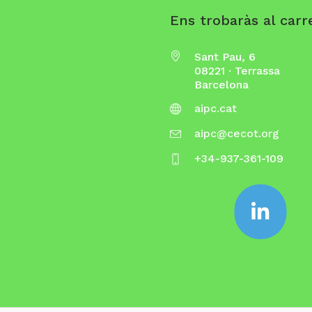
Ens trobaràs al carre
Sant Pau, 6
08221 · Terrassa
Barcelona
aipc.cat
aipc@cecot.org
+34-937-361-109