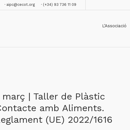
· aipc@cecot.org
· (+34) 93 736 11 09
L’Associació
 març | Taller de Plàstic
Contacte amb Aliments.
Reglament (UE) 2022/1616