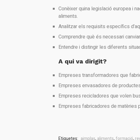
Conèixer quina legislació europea i na
aliments.
Analitzar els requisits específics d’aq
Comprendre què és necessari canviar, c
Entendre i distingir les diferents sit
A qui va dirigit?
Empreses transformadores que fabriq
Empreses envasadores de productes 
Empreses recicladores que volen busca
Empreses fabricadores de matèries pri
Etiquetes:
aimplas
,
aliments
,
formació
,
re