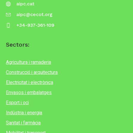
aipc.cat
aipc@cecot.org
+34-937-361-109
Sectors:
Agricultura i ramaderia
Construcció i arquitectura
Electricitat i electrònica
Envasos i embalatges
Esport i oci
Indústria i energia
Sanitat i farmàcia
Mobilitat i transport