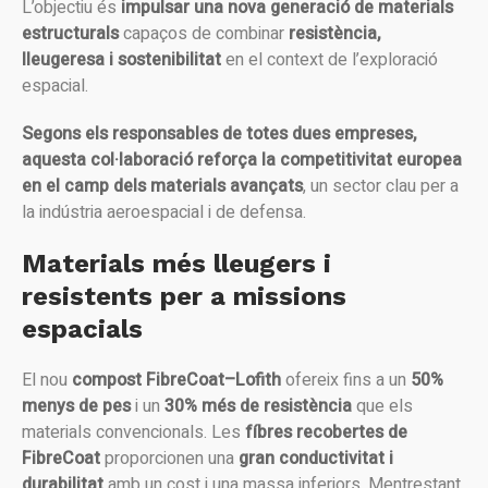
L’objectiu és
impulsar una nova generació de materials
estructurals
capaços de combinar
resistència,
lleugeresa i sostenibilitat
en el context de l’exploració
espacial.
Segons els responsables de totes dues empreses,
aquesta col·laboració reforça la competitivitat europea
en el camp dels materials avançats
, un sector clau per a
la indústria aeroespacial i de defensa.
Materials més lleugers i
resistents per a missions
espacials
El nou
compost FibreCoat–Lofith
ofereix fins a un
50%
menys de pes
i un
30% més de resistència
que els
materials convencionals. Les
fíbres recobertes de
FibreCoat
proporcionen una
gran conductivitat i
durabilitat
amb un cost i una massa inferiors. Mentrestant,