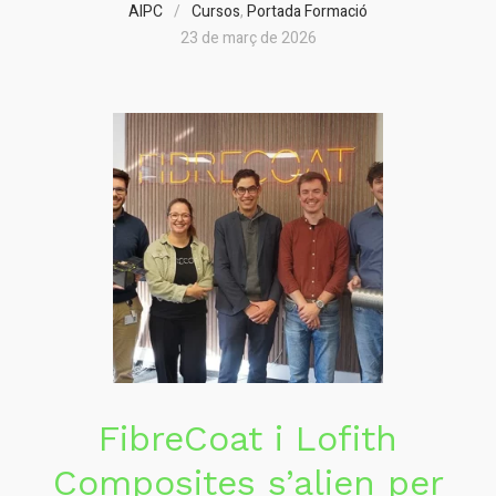
AIPC
Cursos
,
Portada Formació
23 de març de 2026
FibreCoat i Lofith
Composites s’alien per