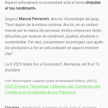
Aquest enfocament es presentarà sota el lema
«Impulsa
el teu rendiment»
.
Segons
Marcel Perrevort
, director d’estratègia del grup,
“l’èxit depèn de la millora contínua. Ara bé, en un context
marcat per la manca de personal, moltes empreses tenen
dificultats per avançar en rendiment, qualitat, eficiència o
sostenibilitat. Per això, presentarem tecnologies que ajudin
els productors a fer un salt endavant en aquest moment
clau”.
La K 2025 tindrà lloc a Düsseldorf, Alemanya, del 8 al 15
d’octubre.
K
Font: Article traduït i adaptat a partir de Ambiente Plástico, 2025 (
2025 Preview: Tecnología y Alianzas que Convienen para
Fortalecer la Circularidad de los Plásticos
)
Etiquetes:
digitalització
,
economia circular
,
Fires
,
K
,
reciclatge