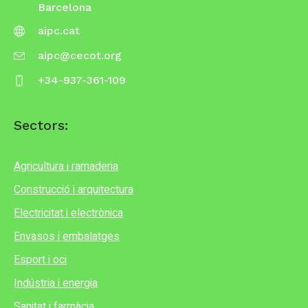
Barcelona
aipc.cat
aipc@cecot.org
+34-937-361-109
Sectors:
Agricultura i ramaderia
Construcció i arquitectura
Electricitat i electrònica
Envasos i embalatges
Esport i oci
Indústria i energia
Sanitat i farmàcia