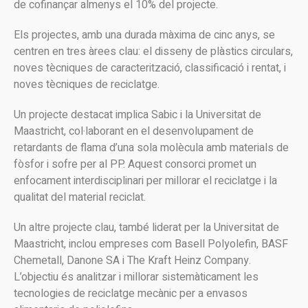
de cofinançar almenys el 10% del projecte.
Els projectes, amb una durada màxima de cinc anys, se
centren en tres àrees clau: el disseny de plàstics circulars,
noves tècniques de caracterització, classificació i rentat, i
noves tècniques de reciclatge.
Un projecte destacat implica Sabic i la Universitat de
Maastricht, col·laborant en el desenvolupament de
retardants de flama d’una sola molècula amb materials de
fòsfor i sofre per al PP. Aquest consorci promet un
enfocament interdisciplinari per millorar el reciclatge i la
qualitat del material reciclat.
Un altre projecte clau, també liderat per la Universitat de
Maastricht, inclou empreses com Basell Polyolefin, BASF
Chemetall, Danone SA i The Kraft Heinz Company.
L’objectiu és analitzar i millorar sistemàticament les
tecnologies de reciclatge mecànic per a envasos