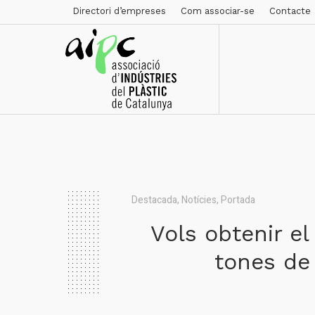
Directori d’empreses
Com associar-se
Contacte
Destacada
,
Notícies
,
Portada
Vols obtenir e
tones de