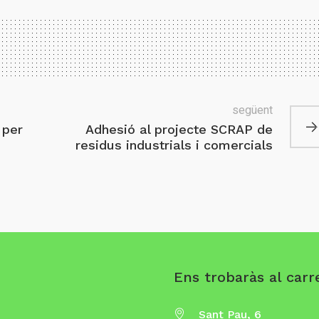
següent
 per
Adhesió al projecte SCRAP de
residus industrials i comercials
Ens trobaràs al carre
Sant Pau, 6