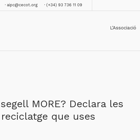
· aipc@cecot.org
· (+34) 93 736 11 09
L’Associació
l segell MORE? Declara les
 reciclatge que uses