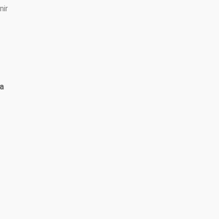
nir
ia