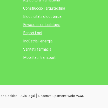
Agricultura i ramaderia
Construcció i arquitectura
Electricitat i electrònica
Envasos i embalatges
Esport i oci
Indústria i energia
Sanitat i farmàcia
Mobilitat i transport
a de Cookies
Avís legal
Desenvolupament web: VC&D