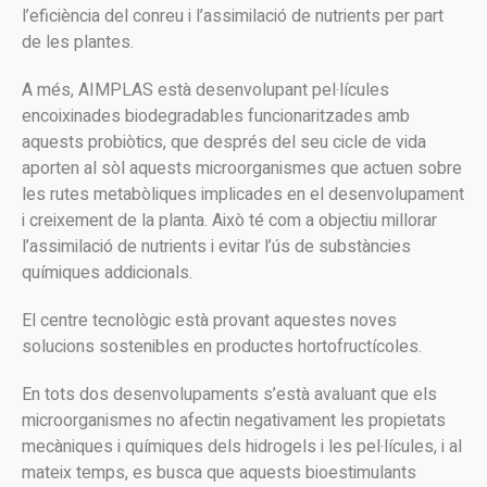
l’eficiència del conreu i l’assimilació de nutrients per part
de les plantes.
A més, AIMPLAS està desenvolupant pel·lícules
encoixinades biodegradables funcionaritzades amb
aquests probiòtics, que després del seu cicle de vida
aporten al sòl aquests microorganismes que actuen sobre
les rutes metabòliques implicades en el desenvolupament
i creixement de la planta. Això té com a objectiu millorar
l’assimilació de nutrients i evitar l’ús de substàncies
químiques addicionals.
El centre tecnològic està provant aquestes noves
solucions sostenibles en productes hortofructícoles.
En tots dos desenvolupaments s’està avaluant que els
microorganismes no afectin negativament les propietats
mecàniques i químiques dels hidrogels i les pel·lícules, i al
mateix temps, es busca que aquests bioestimulants