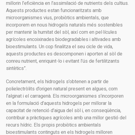
millorin l’eficiència en l’assimilació de nutrients dels cultius.
Aquests productes estan funcionaritzats amb
microorganismes vius, probiòtics ambientals, que
incorporem en nous hidrogels naturals més sostenibles
per mantenir la humitat del sòl, així com en pel·lícules
agrícoles encoixinades biodegradables i altivades amb
bioestimulants. Un cop finalitza el seu cicle de vida,
aquests productes es descomponen i aporten al sòl de
conreu nutrient, enriquint-lo i evitant l’ús de fertilitzants
sintètics”.
Concretament, els hidrogels s’obtenen a partir de
polielectròlits d’origen natural present en algues, com
l’alginat i el carragenà. Els microorganismes s’incorporen
en la formulació d’aquests hidrogels per millorar la
capacitat de retenció d’aigua del sòl i, en conseqüència,
contribuir a pràctiques agrícoles amb una millor gestió del
recurs hídric. Els propis probiòtics ambientals
bioestimulants continguts en els hidrogels milloren