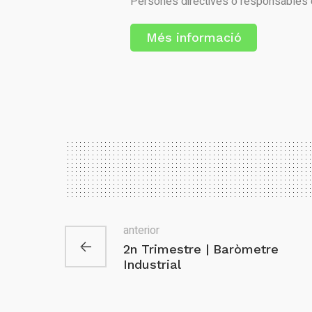
Persones directives o responsables 
Més informació
anterior
2n Trimestre | Baròmetre
Industrial