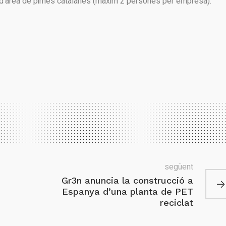
d’àrea de pimes catalanes (màxim 2 persones per empresa).
següent
Gr3n anuncia la construcció a
Espanya d’una planta de PET
reciclat