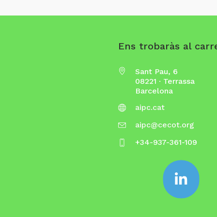
Ens trobaràs al carre
Sant Pau, 6
08221 · Terrassa
Barcelona
aipc.cat
aipc@cecot.org
+34-937-361-109