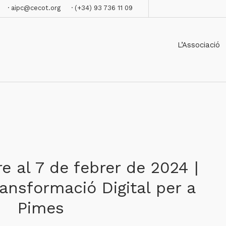
· aipc@cecot.org
· (+34) 93 736 11 09
L’Associació
re al 7 de febrer de 2024 |
ansformació Digital per a
Pimes