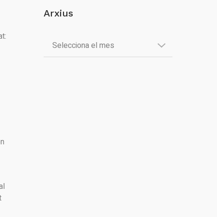
Arxius
t:
en
al
t