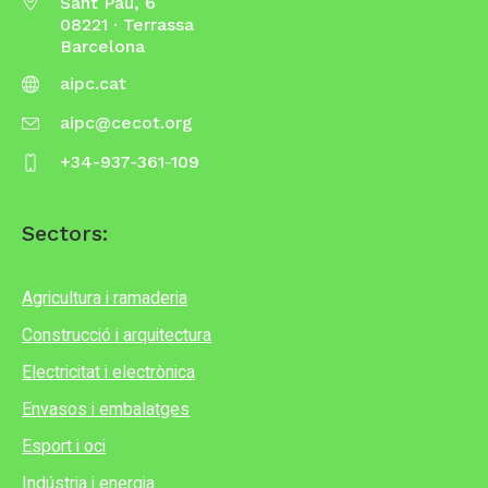
Sant Pau, 6
08221 · Terrassa
Barcelona
aipc.cat
aipc@cecot.org
+34-937-361-109
Sectors:
Agricultura i ramaderia
Construcció i arquitectura
Electricitat i electrònica
Envasos i embalatges
Esport i oci
Indústria i energia