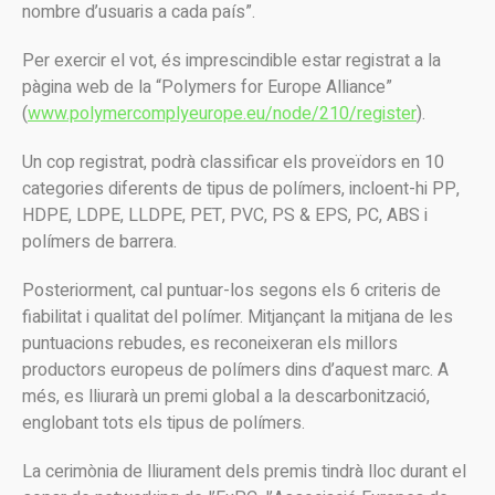
nombre d’usuaris a cada país”.
Per exercir el vot, és imprescindible estar registrat a la
pàgina web de la “Polymers for Europe Alliance”
(
www.polymercomplyeurope.eu/node/210/register
).
Un cop registrat, podrà classificar els proveïdors en 10
categories diferents de tipus de polímers, incloent-hi PP,
HDPE, LDPE, LLDPE, PET, PVC, PS & EPS, PC, ABS i
polímers de barrera.
Posteriorment, cal puntuar-los segons els 6 criteris de
fiabilitat i qualitat del polímer. Mitjançant la mitjana de les
puntuacions rebudes, es reconeixeran els millors
productors europeus de polímers dins d’aquest marc. A
més, es lliurarà un premi global a la descarbonització,
englobant tots els tipus de polímers.
La cerimònia de lliurament dels premis tindrà lloc durant el