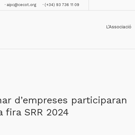
· aipc@cecot.org
· (+34) 93 736 11 09
L’Associació
ar d’empreses participaran
a fira SRR 2024