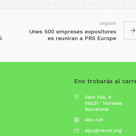
següent
Unes 500 empreses expositores
5
es reuniran a PRS Europe
Ens trobaràs al carre
Sant Pau, 6
08221 · Terrassa
Barcelona
aipc.cat
aipc@cecot.org