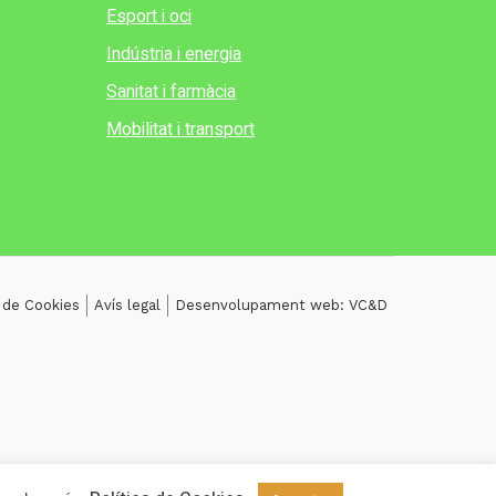
Esport i oci
Indústria i energia
Sanitat i farmàcia
Mobilitat i transport
a de Cookies
Avís legal
Desenvolupament web: VC&D