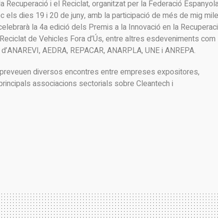
 Recuperació i el Reciclat, organitzat per la Federació Espanyol
oc els dies 19 i 20 de juny, amb la participació de més de mig mile
ebrarà la 4a edició dels Premis a la Innovació en la Recuperaci
 Reciclat de Vehicles Fora d’Ús, entre altres esdeveniments com
es d’ANAREVI, AEDRA, REPACAR, ANARPLA, UNE i ANREPA.
es preveuen diversos encontres entre empreses expositores,
 principals associacions sectorials sobre Cleantech i