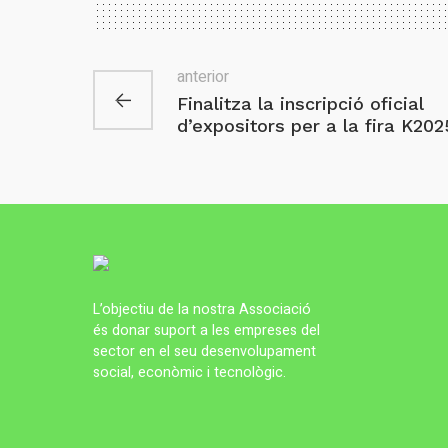
anterior
Finalitza la inscripció oficial
d’expositors per a la fira K202
L’objectiu de la nostra Associació
és donar suport a les empreses del
sector en el seu desenvolupament
social, econòmic i tecnològic.