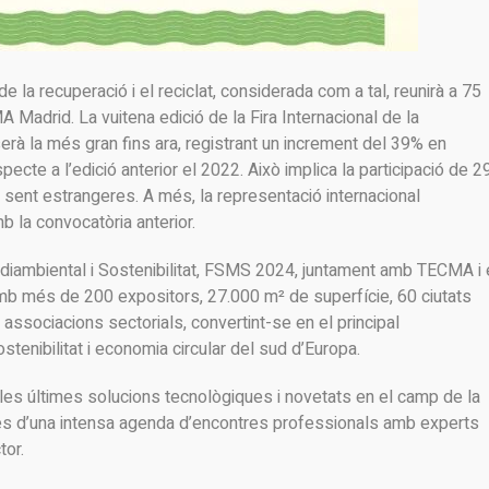
de la recuperació i el reciclat, considerada com a tal, reunirà a 75
Madrid. La vuitena edició de la Fira Internacional de la
erà la més gran fins ara, registrant un increment del 39% en
ecte a l’edició anterior el 2022. Això implica la participació de 2
ent estrangeres. A més, la representació internacional
la convocatòria anterior.
iambiental i Sostenibilitat, FSMS 2024, juntament amb TECMA i 
mb més de 200 expositors, 27.000 m² de superfície, 60 ciutats
associacions sectorials, convertint-se en el principal
enibilitat i economia circular del sud d’Europa.
les últimes solucions tecnològiques i novetats en el camp de la
des d’una intensa agenda d’encontres professionals amb experts
tor.