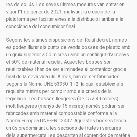
les de sol ús. Les seves últimes mesures van entrar en
vigor l’1 de gener de 2021, motivant la creació de la
plataforma per facilitar eines a la distribució i arribar a la
consciència del consumidor final.
Segons les últimes disposicions del Reial decret, només
es poden lliurar als punts de venda bosses de plàstic amb
un gruix superior a 50 micres i amb un contingut d’almenys
el 50% de material reciclat. Aquestes bosses són
reutilitzables i han de ser eliminades al contenidor groc al
final de la seva vida útil. A més, han de ser fabricades
segons la Norma UNE 53930-1 i 2, la qual estableix els
requisits mínims per complir amb els criteris de la
legislació. Les bosses lleugeres (de 15 a 49 micres) i
molt lleugeres (menys de 15 micres) només podran ser
fabricades amb material compostable conforme a la
Norma Europea UNE-EN 13432. Aquestes bosses tenen
un ús predominant a les seccions de fruites i verdures
dels supermercats i es descarten al contenidor de matèria