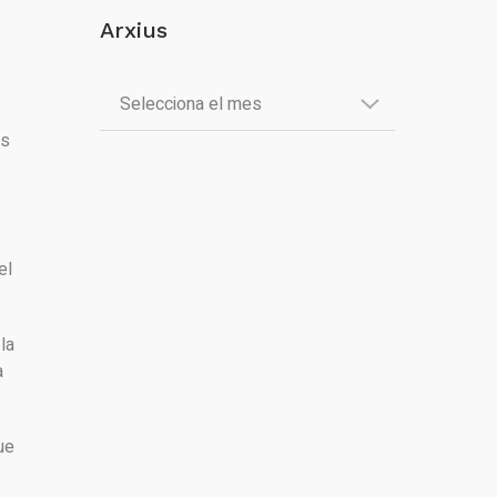
Arxius
es
el
la
a
ue