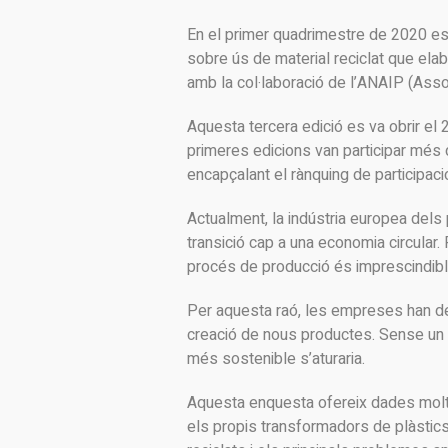
En el primer quadrimestre de 2020 es 
sobre ús de material reciclat que el
amb la col·laboració de l’ANAIP (Asso
Aquesta tercera edició es va obrir el 
primeres edicions van participar més
encapçalant el rànquing de participaci
Actualment, la indústria europea dels
transició cap a una economia circular. R
procés de producció és imprescindible p
Per aquesta raó, les empreses han de ga
creació de nous productes. Sense un me
més sostenible s’aturaria.
Aquesta enquesta ofereix dades molt i
els propis transformadors de plàstic