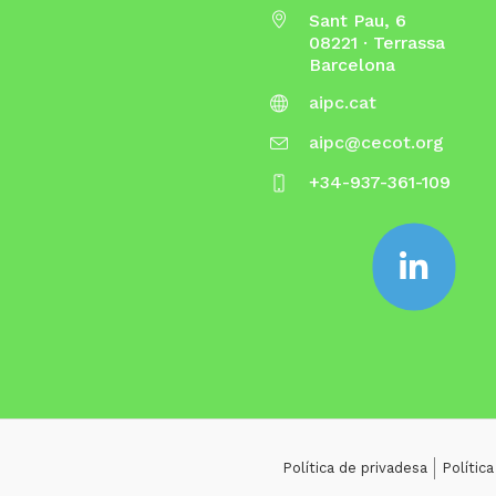
Sant Pau, 6
08221 · Terrassa
Barcelona
aipc.cat
aipc@cecot.org
+34-937-361-109
Política de privadesa
Polític