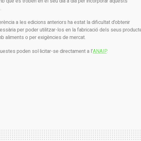
mb què es troben en el seu dia a dia per incorporar aquests
.
rència a les edicions anteriors ha estat la dificultat d’obtenir
cessària per poder utilitzar-los en la fabricació dels seus product
amb aliments o per exigències de mercat.
estes poden sol·licitar-se directament a l’
ANAIP
.