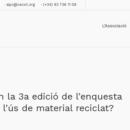
· aipc@cecot.org
· (+34) 93 736 11 09
L’Associació
n la 3a edició de l’enquesta
l’ús de material reciclat?