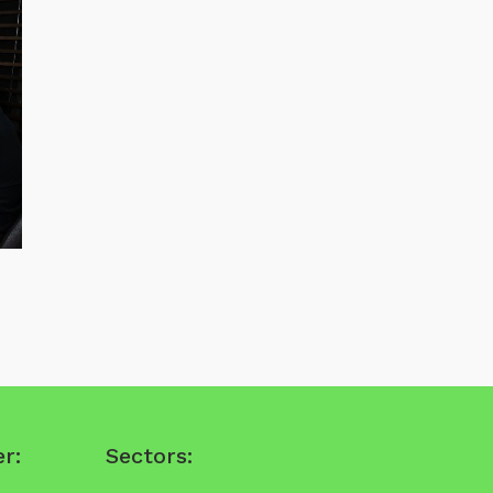
El Centre Català de Plàstic crea un nou embolcall
biodegradable i comestible
r:
Sectors: