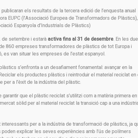
publicaran els resultats de la tercera edició de l’enquesta anual
abora EUPC (l’Associació Europea de Transformadors de Plàstics),
ciació Espanyola d’Industrials de Plàstics)
2 de setembre i estarà
activa fins al 31 de desembre
. En les du
 de 860 empreses transformadores de plàstics de tot Europa i
ó, es van situar les empreses de l’estat espanyol.
 plàstics s’enfronta a un desafiament fonamental: avançar en la
eciclar els productes plàstics i reintroduir el material reciclat en 
er a l’èxit de la indústria del plàstic.
rantir que el plàstic reciclat s’utilitzi com a matèria primera en 
rcat sòlid per al material reciclat la transició cap a una indústri
nteressants per a la indústria de transformació de plàstics, ja q
s poden explicar les seves experiències amb l’ús de polímers