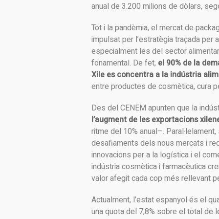
anual de 3.200 milions de dòlars, se
Tot i la pandèmia, el mercat de packag
impulsat per l’estratègia traçada per 
especialment les del sector alimentari 
fonamental. De fet,
el 90% de la dem
Xile es concentra a la indústria alim
entre productes de cosmètica, cura pe
Des del CENEM apunten que la indúst
l’augment de les exportacions xilen
ritme del 10% anual–. Paral·lelament,
desafiaments dels nous mercats i requ
innovacions per a la logística i el co
indústria cosmètica i farmacèutica cr
valor afegit cada cop més rellevant p
Actualment, l’estat espanyol és el qu
una quota del 7,8% sobre el total de 