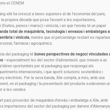
gons el CENEM.
ing xilè ha crescut a taxes superiors al de l’economia del país,
a la propera dècada que posa l’accent a les exportacions,
(fruites, peixos i marisc) i vinícola, i en què l’envàs té un paper
anda total de maquinària, tecnologia i envasos i embalatges a
entària i vinícola
, mentre que el percentatge restant es repartei
rsonal, farmàcia i agroquímics.
ria del packaging té
bones perspectives de negoci vinculades 
es
–especialment les del sector d’alimentació, que creixen a un
 s’obren oportunitats per al packaging que respongui als
eriments internacionals, i que aporti solucions sostenibles i
merç electrònic. Per la seva banda, Xile compta, a més, amb una
eixent, on el packaging i la presentació del producte esdevenen u
er a les vendes.
art país proveïdor de maquinària d’envàs i embalatge a Xile, amb
les importacions del sector del packaging per darrere d’Alemanya