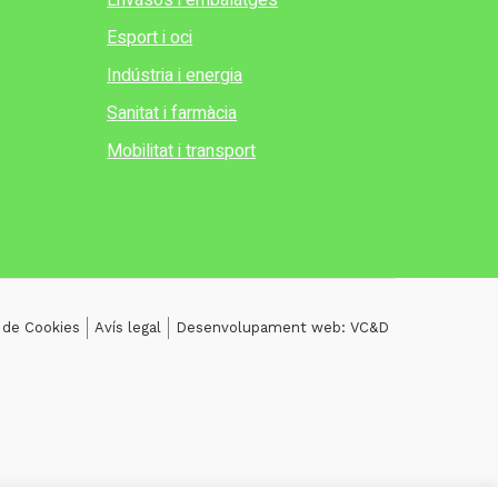
Envasos i embalatges
Esport i oci
Indústria i energia
Sanitat i farmàcia
Mobilitat i transport
a de Cookies
Avís legal
Desenvolupament web: VC&D