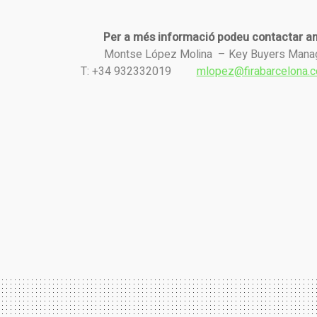
Per a més informació podeu contactar a
Montse López Molina – Key Buyers Mana
T: +34 932332019
mlopez@firabarcelona.