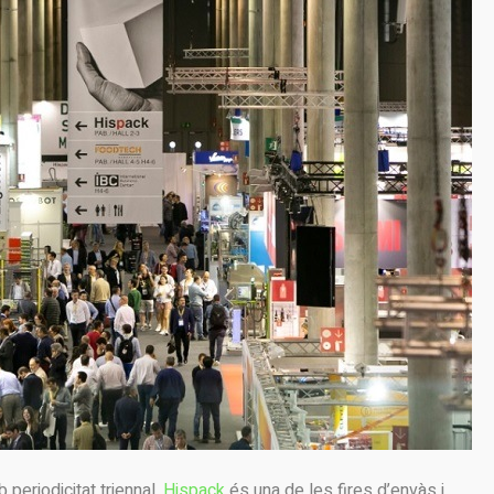
periodicitat triennal,
Hispack
és una de les fires d’envàs i