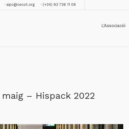
· aipc@cecot.org
· (+34) 93 736 11 09
L’Associació
 maig – Hispack 2022