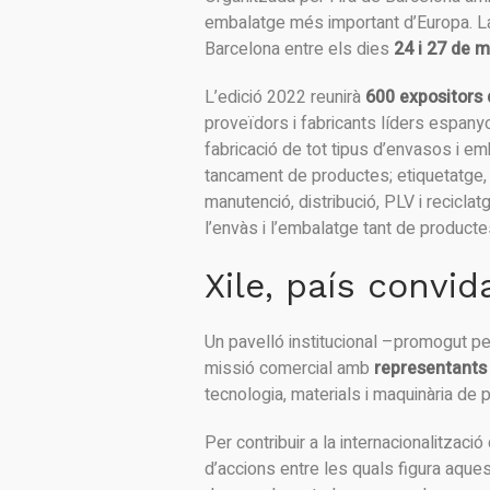
embalatge més important d’Europa. 
Barcelona entre els dies
24 i 27 de m
L’edició 2022 reunirà
600 expositors 
proveïdors i fabricants líders espany
fabricació de tot tipus d’envasos i e
tancament de productes; etiquetatge, c
manutenció, distribució, PLV i reciclat
l’envàs i l’embalatge tant de product
Xile, país convi
Un pavelló institucional –promogut p
missió comercial amb
representants
tecnologia, materials i maquinària de
Per contribuir a la internacionalitzaci
d’accions entre les quals figura aque