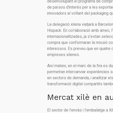
desenvolupant el programa de compra
de països d’interès per a les exportac
innovadors al voltant del packaging qu
La delegació xilena viatjarà a Barcel
Hispack. En col·laboració amb amec, 
internacionalitzades, ja s’estan sel
compra que conformaran la missió com
interessos. Es preveu que en quatre 
empreses xilenes.
Així mateix, en el marc de la fira es 
permetran intercanviar experiències 
en sectors de demanda, i analitzar els p
transformació digital compartits tam
Mercat xilè en a
El sector de l’envàs i l’embalatge a 