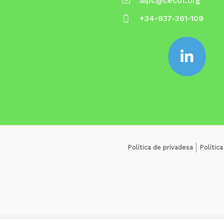
aipc@cecot.org
+34-937-361-109
Política de privadesa
Polític