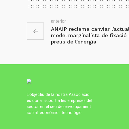
anterior
ANAIP reclama canviar l’actua
model marginalista de fixació
preus de l’energia
L’objectiu de la nostra Associació
és donar suport a les empreses del
sector en el seu desenvolupament
social, econòmic i tecnològic.