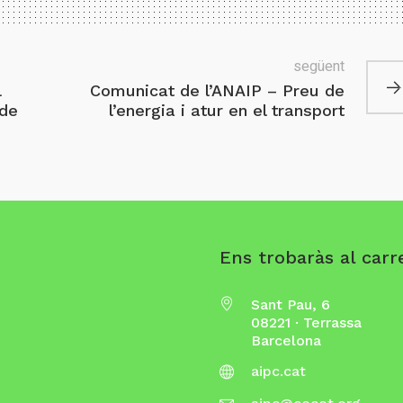
següent
l
Comunicat de l’ANAIP – Preu de
 de
l’energia i atur en el transport
Ens trobaràs al carre
Sant Pau, 6
08221 · Terrassa
Barcelona
aipc.cat