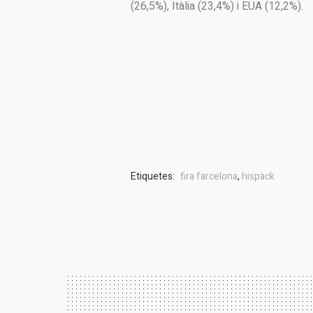
(26,5%), Itàlia (23,4%) i EUA (12,2%).
Etiquetes:
fira farcelona
,
hispack