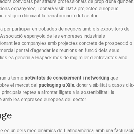
dors convidats per atraure professionals de prop d’una quinzen
ions espanyoles, i donarà visibilitat a projectes europeus
e estiguin dibuixant la transformació del sector.
ona per participar en trobades de negocis amb els expositors de
l’Associació espanyola de les empreses industrials
eccionant les companyies amb projectes concrets de prospecció o
ercial per tal d’agendar les reunions en funció dels seus
dies es generin a Hispack més de mig miler d’entrevistes amb
duran a terme
activitats de coneixement i networking
que
sobre el mercat del
packaging a Xile
, donar visibilitat a casos d’èx
rincipals reptes a afrontar lligats a la sostenibilitat i la
bé amb les empreses europees del sector.
uge
Xile és un dels més dinàmics de Llatinoamèrica, amb una facturaci