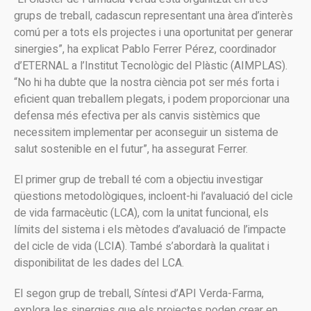
grups de treball, cadascun representant una àrea d’interès
comú per a tots els projectes i una oportunitat per generar
sinergies”, ha explicat Pablo Ferrer Pérez, coordinador
d’ETERNAL a l’Institut Tecnològic del Plàstic (AIMPLAS).
“No hi ha dubte que la nostra ciència pot ser més forta i
eficient quan treballem plegats, i podem proporcionar una
defensa més efectiva per als canvis sistèmics que
necessitem implementar per aconseguir un sistema de
salut sostenible en el futur”, ha assegurat Ferrer.
El primer grup de treball té com a objectiu investigar
qüestions metodològiques, incloent-hi l’avaluació del cicle
de vida farmacèutic (LCA), com la unitat funcional, els
límits del sistema i els mètodes d’avaluació de l’impacte
del cicle de vida (LCIA). També s’abordarà la qualitat i
disponibilitat de les dades del LCA.
El segon grup de treball, Síntesi d’API Verda-Farma,
explora les sinergies que els projectes poden crear en