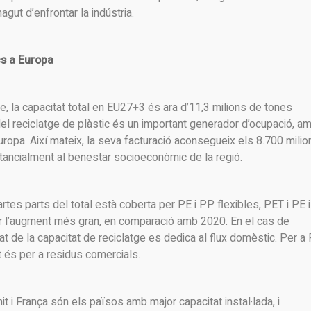
gut d’enfrontar la indústria.
cs a Europa
 la capacitat total en EU27+3 és ara d’11,3 milions de tones
el reciclatge de plàstic és un important generador d’ocupació, a
ropa. Així mateix, la seva facturació aconsegueix els 8.700 milio
stancialment al benestar socioeconòmic de la regió.
rtes parts del total està coberta per PE i PP flexibles, PET i PE i
r l’augment més gran, en comparació amb 2020. En el cas de
tat de la capacitat de reciclatge es dedica al flux domèstic. Per a
at és per a residus comercials.
it i França són els països amb major capacitat instal·lada, i