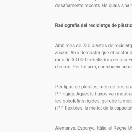
desafiaments recents als quals s’ha ha
Radiografia del reciclatge de plàsti
Amb més de 730 plantes de reciclatge,
anuals. Això demostra que el sector d
més de 30.000 treballadors en tota Eu
d’euros. Per tot això, contribueix sub
Per tipus de plàstics, més de tres qua
PP rígids. Aquests fluxos van mostra
les poliolefins rígides, gairebé la mei
i PP flexibles, la meitat de la capacit
Alemanya, Espanya, Itàlia, el Regne Un