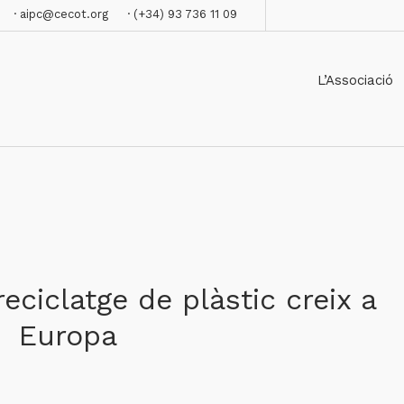
· aipc@cecot.org
· (+34) 93 736 11 09
L’Associació
eciclatge de plàstic creix a
Europa