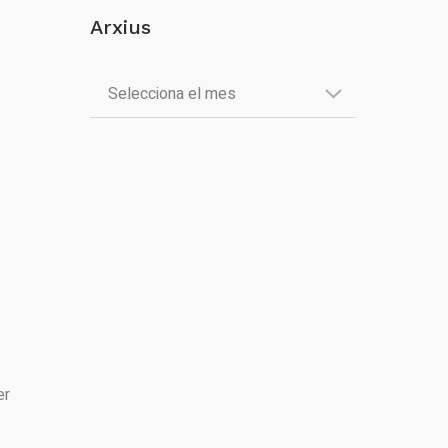
Arxius
er