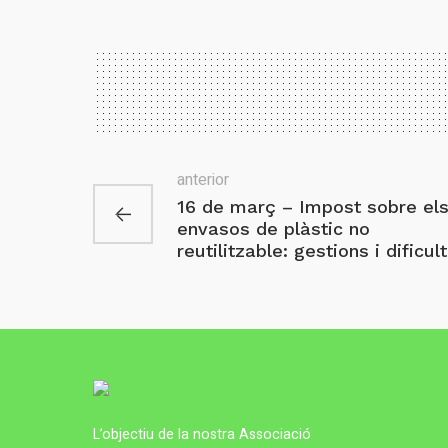
anterior
16 de març – Impost sobre el
envasos de plàstic no
reutilitzable: gestions i dificul
L’objectiu de la nostra Associació