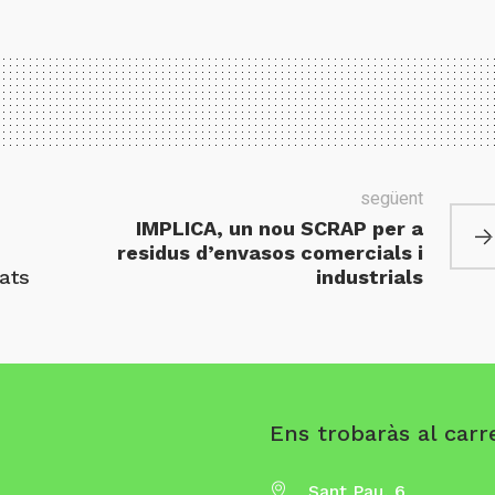
següent
s
IMPLICA, un nou SCRAP per a
residus d’envasos comercials i
tats
industrials
Ens trobaràs al carre
Sant Pau, 6