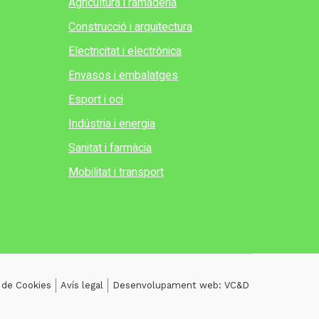
Agricultura i ramaderia
Construcció i arquitectura
Electricitat i electrònica
Envasos i embalatges
Esport i oci
Indústria i energia
Sanitat i farmàcia
Mobilitat i transport
a de Cookies
Avís legal
Desenvolupament web: VC&D