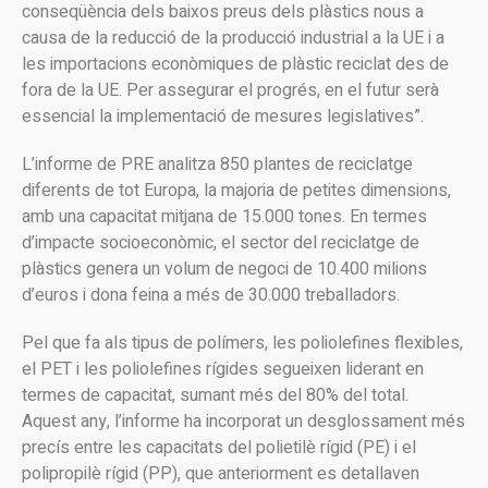
conseqüència dels baixos preus dels plàstics nous a
causa de la reducció de la producció industrial a la UE i a
les importacions econòmiques de plàstic reciclat des de
fora de la UE. Per assegurar el progrés, en el futur serà
essencial la implementació de mesures legislatives”.
L’informe de PRE analitza 850 plantes de reciclatge
diferents de tot Europa, la majoria de petites dimensions,
amb una capacitat mitjana de 15.000 tones. En termes
d’impacte socioeconòmic, el sector del reciclatge de
plàstics genera un volum de negoci de 10.400 milions
d’euros i dona feina a més de 30.000 treballadors.
Pel que fa als tipus de polímers, les poliolefines flexibles,
el PET i les poliolefines rígides segueixen liderant en
termes de capacitat, sumant més del 80% del total.
Aquest any, l’informe ha incorporat un desglossament més
precís entre les capacitats del polietilè rígid (PE) i el
polipropilè rígid (PP), que anteriorment es detallaven