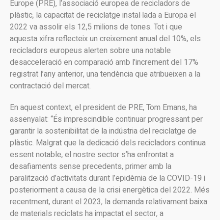
Europe (PRE), l’associació europea de recicladors de
plàstic, la capacitat de reciclatge instal·lada a Europa el
2022 va assolir els 12,5 milions de tones. Tot i que
aquesta xifra reflecteix un creixement anual del 10%, els
recicladors europeus alerten sobre una notable
desacceleració en comparació amb l’increment del 17%
registrat l’any anterior, una tendència que atribueixen a la
contractació del mercat.
En aquest context, el president de PRE, Tom Emans, ha
assenyalat: “És imprescindible continuar progressant per
garantir la sostenibilitat de la indústria del reciclatge de
plàstic. Malgrat que la dedicació dels recicladors continua
essent notable, el nostre sector s’ha enfrontat a
desafiaments sense precedents, primer amb la
paralització d’activitats durant l’epidèmia de la COVID-19 i
posteriorment a causa de la crisi energètica del 2022. Més
recentment, durant el 2023, la demanda relativament baixa
de materials reciclats ha impactat el sector, a