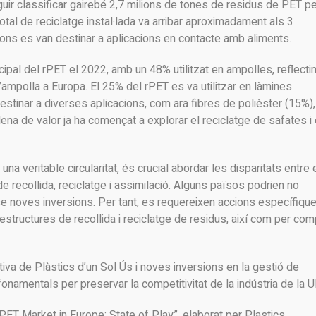
uir classificar gairebé 2,7 milions de tones de residus de PET p
total de reciclatge instal·lada va arribar aproximadament als 3
lions es van destinar a aplicacions en contacte amb aliments.
ipal del rPET el 2022, amb un 48% utilitzat en ampolles, reflectin
d’ampolla a Europa. El 25% del rPET es va utilitzar en làmines
estinar a diverses aplicacions, com ara fibres de polièster (15%),
dena de valor ja ha començat a explorar el reciclatge de safates i 
una veritable circularitat, és crucial abordar les disparitats entre 
recollida, reciclatge i assimilació. Alguns països podrien no
se noves inversions. Per tant, es requereixen accions específiqu
aestructures de recollida i reciclatge de residus, així com per comp
iva de Plàstics d’un Sol Ús i noves inversions en la gestió de
fonamentals per preservar la competitivitat de la indústria de la U
PET Market in Europe: State of Play”, elaborat per Plastics