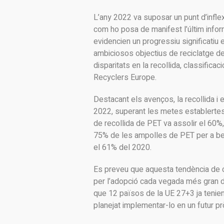
L’any 2022 va suposar un punt d’infle
com ho posa de manifest l’últim inform
evidencien un progressiu significatiu 
ambiciosos objectius de reciclatge de l
disparitats en la recollida, classifica
Recyclers Europe.
Destacant els avenços, la recollida i 
2022, superant les metes establertes 
de recollida de PET va assolir el 60%
75% de les ampolles de PET per a beg
el 61% del 2020.
Es preveu que aquesta tendència de c
per l’adopció cada vegada més gran de
que 12 països de la UE 27+3 ja tenie
planejat implementar-lo en un futur pr