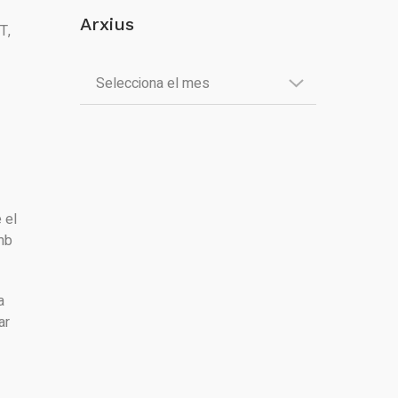
Arxius
T,
 el
mb
a
ar