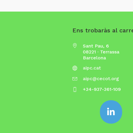
Ens trobaràs al carre
Sant Pau, 6
08221 · Terrassa
Barcelona
aipc.cat
aipc@cecot.org
+34-937-361-109