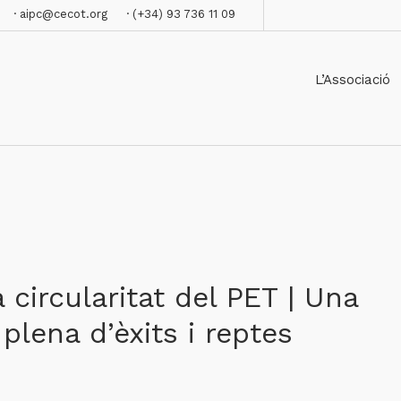
· aipc@cecot.org
· (+34) 93 736 11 09
L’Associació
 circularitat del PET | Una
 plena d’èxits i reptes