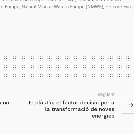
s Europe, Natural Mineral Waters Europe (NMWE), Petcore Euro
següent
nano
El plàstic, el factor decisiu per a
la transformació de noves
energies