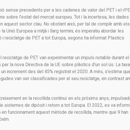
xió sense precedents per a les cadenes de valor del PET i el rPE
e sobre l’estat del mercat europeu. Tot i la incertesa, les dades
en aquest sector clau. No obstant això, per tal de complir amb els
a Unió Europea a mitjà i llarg termini, és imperatiu abordar les
ció i reciclatge de PET a tot Europa, segons ha informat Plastics
el reciclatge de PET van experimentar un impuls notable durant el
per la nova Directiva de la UE sobre plàstics d’un sol ús. La taxa
, un increment des del 45% registrat el 2020. A més, s’estima que
udes van ser classificades per al seu reciclatge, en contrast a
reixement en la recollida continuï en els pròxims anys, impulsad
 sistemes de dipòsit i retorn a tot Europa. El 2022, es va inform
n en funcionament aquest mètode de recollida, mentre que 9 han
òxim.