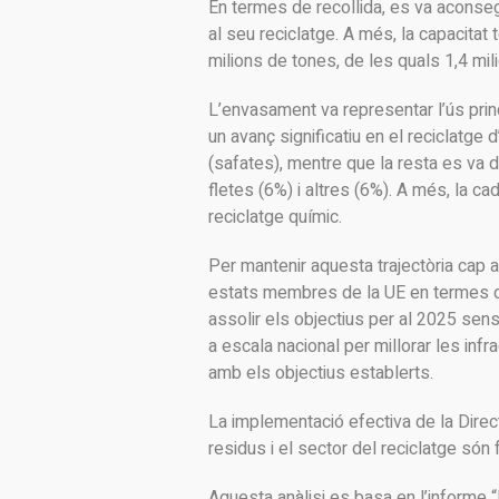
En termes de recollida, es va aconseg
al seu reciclatge. A més, la capacitat 
milions de tones, de les quals 1,4 mi
L’envasament va representar l’ús princ
un avanç significatiu en el reciclatge 
(safates), mentre que la resta es va d
fletes (6%) i altres (6%). A més, la ca
reciclatge químic.
Per mantenir aquesta trajectòria cap a 
estats membres de la UE en termes de 
assolir els objectius per al 2025 sen
a escala nacional per millorar les infr
amb els objectius establerts.
La implementació efectiva de la Direct
residus i el sector del reciclatge són 
Aquesta anàlisi es basa en l’informe “