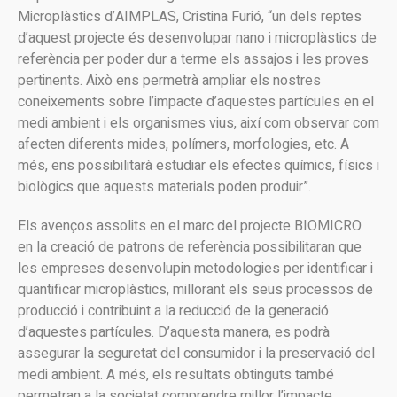
Microplàstics d’AIMPLAS, Cristina Furió, “un dels reptes
d’aquest projecte és desenvolupar nano i microplàstics de
referència per poder dur a terme els assajos i les proves
pertinents. Això ens permetrà ampliar els nostres
coneixements sobre l’impacte d’aquestes partícules en el
medi ambient i els organismes vius, així com observar com
afecten diferents mides, polímers, morfologies, etc. A
més, ens possibilitarà estudiar els efectes químics, físics i
biològics que aquests materials poden produir”.
Els avenços assolits en el marc del projecte BIOMICRO
en la creació de patrons de referència possibilitaran que
les empreses desenvolupin metodologies per identificar i
quantificar microplàstics, millorant els seus processos de
producció i contribuint a la reducció de la generació
d’aquestes partícules. D’aquesta manera, es podrà
assegurar la seguretat del consumidor i la preservació del
medi ambient. A més, els resultats obtinguts també
permetran a la societat comprendre millor l’impacte