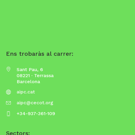
Ens trobaràs al carrer:
Sant Pau, 6
08221 · Terrassa
Barcelona
aipc.cat
aipc@cecot.org
+34-937-361-109
Sectors: