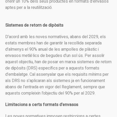
oferir un 10% dels seus productes en formats d’envasos
aptes per a la reutilització.
Sistemes de retorn de dipòsits
D’acord amb les noves normatives, abans del 2029, els
estats membres han de garantir la recollida separada
d’almenys el 90% anual de les ampolles de plàstic i
envasos metàl·lics de begudes d’un sol ús. Per assolir
aquest objectiu, han de posar en marxa sistemes de retorn
de dipòsits (DRS) específics per a aquests formats
d’embalatge. Cal assenyalar que els requisits mínims per
als DRS no s’aplicaran als sistemes ja en funcionament
abans de l’entrada en vigor del Reglament, sempre que
aquests compleixin l’objectiu del 90% per al 2029.
Limitacions a certs formats d’envasos
Les noves normatives imposen restriccions a certes