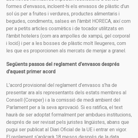
formes d’envasos, incloent-hi els envasos de plàstic d’un
sol ús per a fruites i verdures, productes alimentaris i
begudes, condiments, salses en l’àmbit HORECA, així com
per a petits articles cosmètics i de tocador utilitzats en
l’àmbit hotelers (com ara ampolles de xampú, gel corporal
i loció) i per a les bosses de plàstic molt lleugeres, com
les que es proporcionen als mercats de menjar a granel.
Següents passos del reglament d’envasos després
d’aquest primer acord
L’acord provisional del reglament d’envasos s’ha de
presentar ara als representants dels estats membres al
Consell (Coreper) i a la comissió de medi ambient del
Parlament per a la seva aprovació. Si es ratifica, el text
haurà de ser adoptat formalment per ambdues institucions,
després de ser revisat pels juristes lingüistes, abans que
pugui ser publicat al Diari Oficial de la UE i entrar en vigor.
El reglament s’aplicarà 18 mesos després de la data