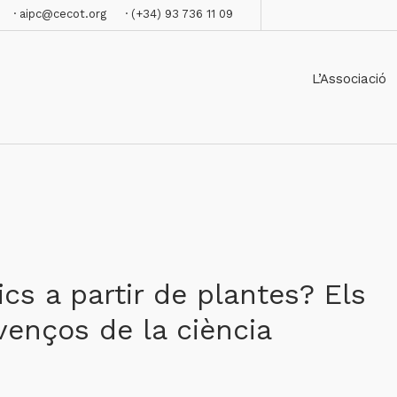
· aipc@cecot.org
· (+34) 93 736 11 09
L’Associació
cs a partir de plantes? Els
venços de la ciència