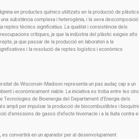
 lignina en productes químics utilitzats en la producció de plàstics
s una substància complexa i heterogènia, i la seva descomposició 
 reptes tècnics significatius. La qualitat i consistència dels
ocupacions crítiques, ja que la indústria del plàstic exigeix alts
 repte, ja que passar de la producció en laboratori a la
significatives i la resolució de reptes logístics i econòmics
niversitat de Wisconsin-Madison representa un pas audaç cap a un
ent i econòmicament viable. La iniciativa es troba entre les cinc
de Tecnologies de Bioenergia del Departament d’Energia dels
és ampli per impulsar la producció de biocombustibles i bioquím
cció d’emissions de gasos d’efecte hivernacle i a la lluita contra e
 es convertirà en un aparador per al desenvolupament