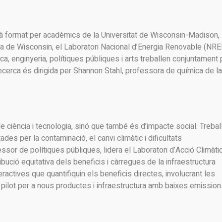
tà format per acadèmics de la Universitat de Wisconsin-Madison,
gia de Wisconsin, el Laboratori Nacional d’Energia Renovable (NREL
ca, enginyeria, polítiques públiques i arts treballen conjuntament 
recerca és dirigida per Shannon Stahl, professora de química de la
 ciència i tecnologia, sinó que també és d’impacte social. Trebal
es per la contaminació, el canvi climàtic i dificultats
r de polítiques públiques, lidera el Laboratori d’Acció Climàtic
ribució equitativa dels beneficis i càrregues de la infraestructura
ractives que quantifiquin els beneficis directes, involucrant les
s pilot per a nous productes i infraestructura amb baixes emissio