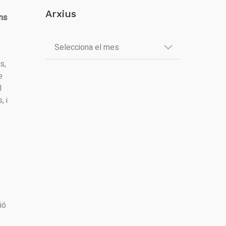
Arxius
ns
s,
e
l
, i
ió