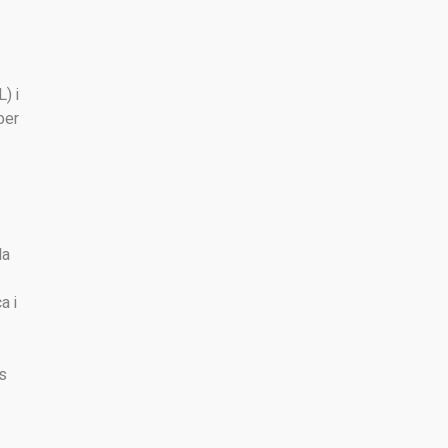
) i
per
la
a i
ns