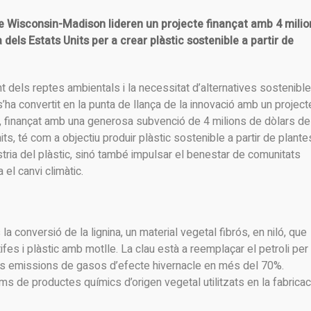
 de Wisconsin-Madison lideren un projecte finançat amb 4 milio
dels Estats Units per a crear plàstic sostenible a partir de
dels reptes ambientals i la necessitat d’alternatives sostenible
ha convertit en la punta de llança de la innovació amb un project
, finançat amb una generosa subvenció de 4 milions de dòlars de
s, té com a objectiu produir plàstic sostenible a partir de plantes
ria del plàstic, sinó també impulsar el benestar de comunitats
a el canvi climàtic.
a conversió de la lignina, un material vegetal fibrós, en niló, que
catifes i plàstic amb motlle. La clau està a reemplaçar el petroli per
r les emissions de gasos d’efecte hivernacle en més del 70%.
ms de productes químics d’origen vegetal utilitzats en la fabricac