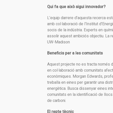
Qui fa que això sigui innovador?
L’equip darrere d’aquesta recerca es
amb col·laboració de l’Institut d’Ener
socis de la indústria. Experts en quími
assolir aquest ambiciós objectiu. La 
UW-Madison
Beneficis per a les comunitats
Aquest projecte no es tracta només de
en col·laboració amb comunitats afectad
econòmiques. Morgan Edwards, professo
treballa en eines per garantir una dist
energètica. Busca dissenyar eines inte
comunitats en la identificació de lloc
de carboni.
El repte tècnic