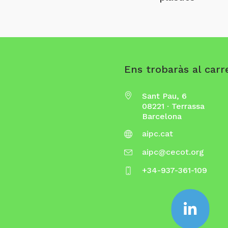
Ens trobaràs al carre
Sant Pau, 6
08221 · Terrassa
Barcelona
aipc.cat
aipc@cecot.org
+34-937-361-109