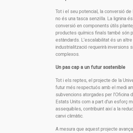
Tot i el seu potencial, la conversió de
no és una tasca senzilla. La lignina é
conversió en components útils planteja
productes químics finals també són pre
estàndards. L’escalabilitat és un altre
industrialització requerirà inversions 
complexos.
Un pas cap a un futur sostenible
Tot i els reptes, el projecte de la U
futur més respectuós amb el medi ambi
subvencions atorgades per l’Oficina 
Estats Units com a part d’un esforç m
assequibles, contribuint així a la redu
canvi climàtic.
A mesura que aquest projecte avança,