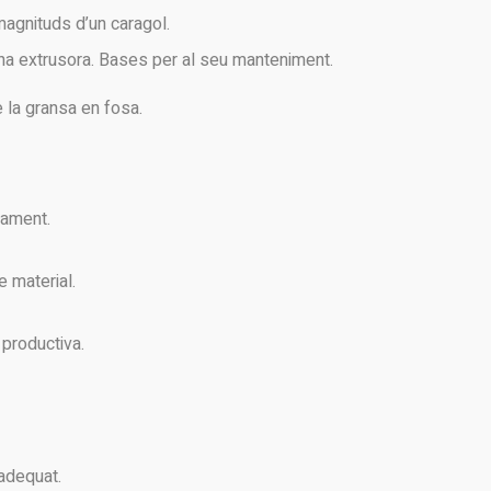
magnituds d’un caragol.
a extrusora. Bases per al seu manteniment.
e la gransa en fosa.
nament.
e material.
 productiva.
adequat.