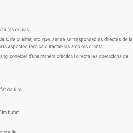
era els equips.
als, de qualitat, etc. que, sense ser responsables directes de la
rts aspectes tècnics o tractar-los amb els clients.
itgi conèixer d’una manera pràctica i directa les operacions de
fat de film
ilm bufat.
ombolla.