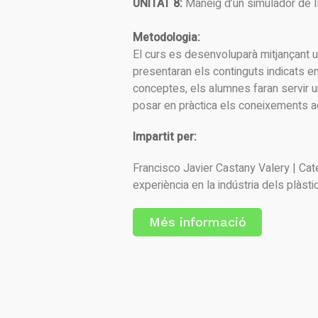
UNITAT 8:
Maneig d’un simulador de líni
Metodologia:
El curs es desenvoluparà mitjançant u
presentaran els continguts indicats en 
conceptes, els alumnes faran servir u
posar en pràctica els coneixements adq
Impartit per:
Francisco Javier Castany Valery | Ca
experiència en la indústria dels plàsti
Més informació