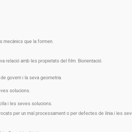
s mecànics que la formen.
a relació amb les propietats del film. Biorientació.
de govern i la seva geometria.
eves solucions.
lla i les seves solucions.
cats per un mal processament o per defectes de línia i les se