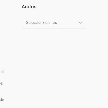
Arxius
fat
es
 de