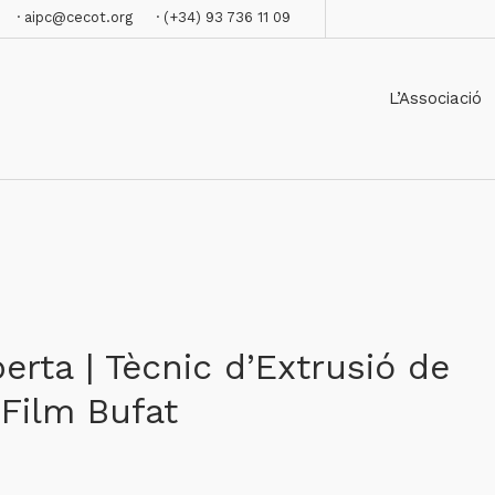
· aipc@cecot.org
· (+34) 93 736 11 09
L’Associació
erta | Tècnic d’Extrusió de
Film Bufat